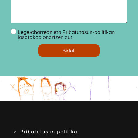
Lege-oharrean
eta
Pribatutasun-politikan
jasotakoa onartzen dut.
Pribatutasun-politika