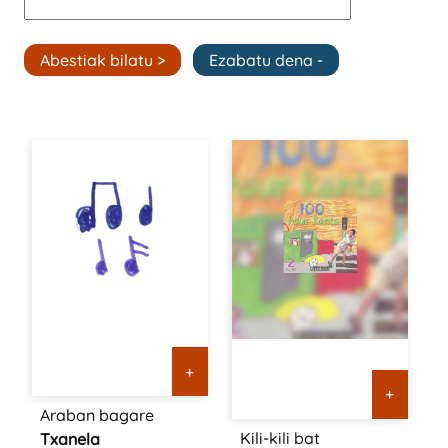
+
+
Araban bagare
Kili-kili bat
Txanela