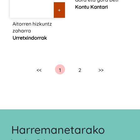
Kontu Kantari
+
Aitorren hizkuntz
zaharra
Urretxindorrak
<<
1
2
>>
Harremanetarako