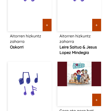
+
+
Aitorren hizkuntz
Aitorren hizkuntz
zaharra
zaharra
Oskorri
Leire Saitua & Jesus
Lopez Mindegia
+
Gora eta gora beti