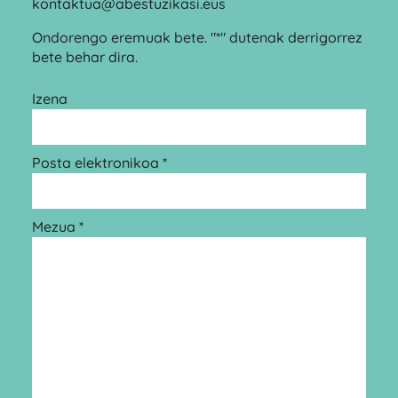
kontaktua@abestuzikasi.eus
Ondorengo eremuak bete. "*" dutenak derrigorrez
bete behar dira.
Izena
Posta elektronikoa *
Mezua *