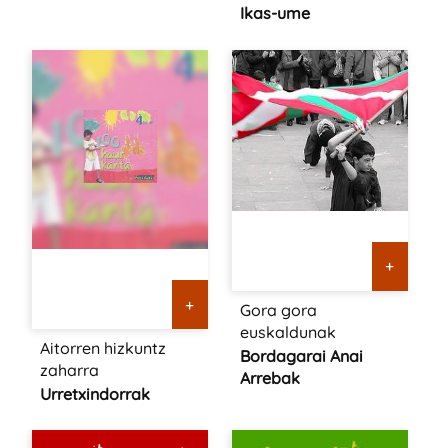
Ikas-ume
+
+
Gora gora
euskaldunak
Aitorren hizkuntz
Bordagarai Anai
zaharra
Arrebak
Urretxindorrak