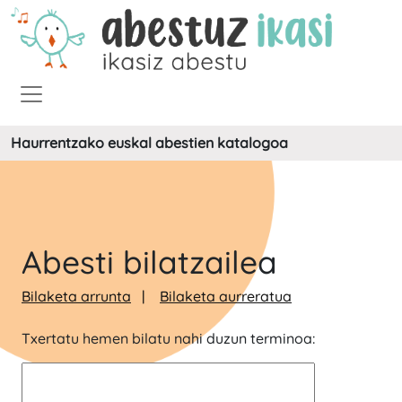
Haurrentzako euskal abestien katalogoa
Abesti bilatzailea
Bilaketa arrunta
Bilaketa aurreratua
Txertatu hemen bilatu nahi duzun terminoa: