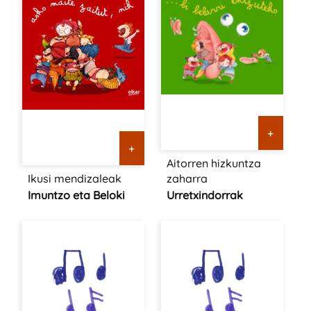
+
+
Aitorren hizkuntza
Ikusi mendizaleak
zaharra
Imuntzo eta Beloki
Urretxindorrak