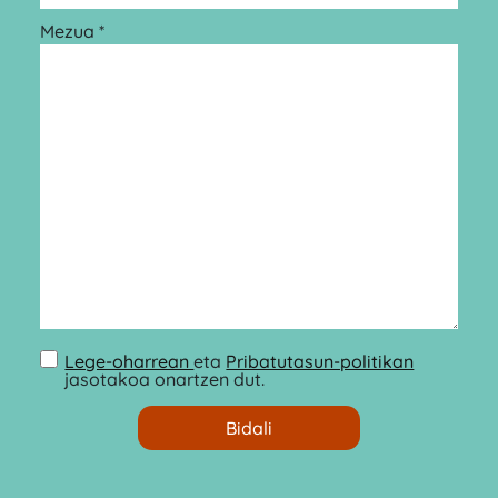
Mezua *
Lege-oharrean
eta
Pribatutasun-politikan
jasotakoa onartzen dut.