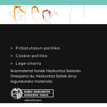
Pribatutasun-politika
Cookie-politika
Lege-oharra
Ikasmaterial honek Hezkuntza Sailaren
Onespena du.
Hezkuntza Sailak diruz
lagundutako materiala.