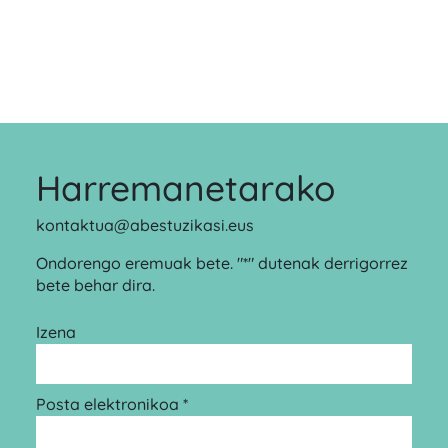
Harremanetarako
kontaktua@abestuzikasi.eus
Ondorengo eremuak bete. "*" dutenak derrigorrez
bete behar dira.
Izena
Posta elektronikoa *