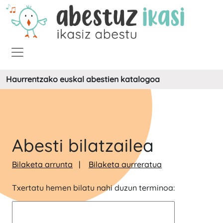
Haurrentzako euskal abestien katalogoa
Abesti bilatzailea
Bilaketa arrunta
Bilaketa aurreratua
Txertatu hemen bilatu nahi duzun terminoa: