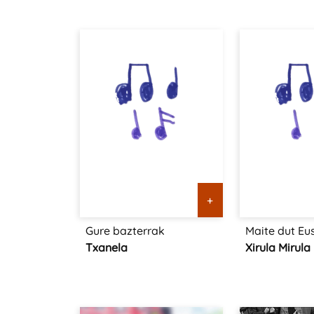
+
Gure bazterrak
Maite dut Eu
Txanela
Xirula Mirula