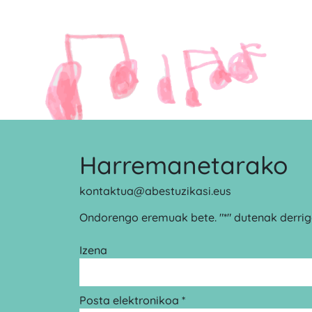
Harremanetarako
kontaktua@abestuzikasi.eus
Ondorengo eremuak bete. "*" dutenak derrigo
Izena
Posta elektronikoa *