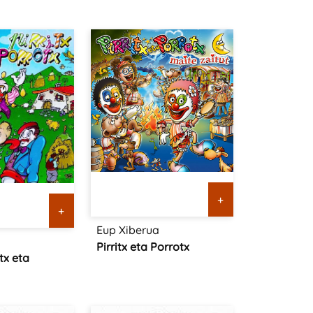
+
+
Eup Xiberua
Pirritx eta Porrotx
itx eta