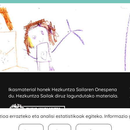
Ikasmaterial honek Hezkuntza Sailaren Onespena
du.
Hezkuntza Sailak diruz lagundutako materiala.
ioa errazteko eta analisi estatistikoak egiteko. Informazio