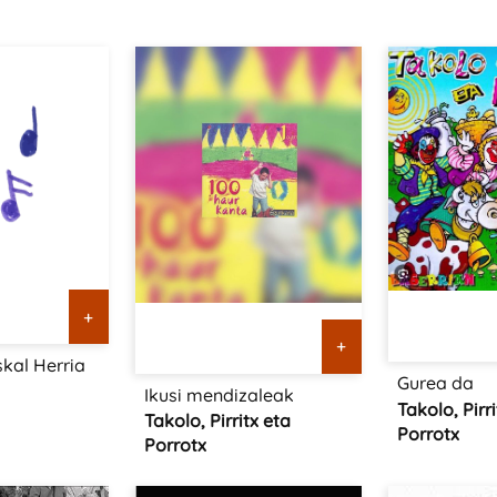
+
+
skal Herria
Gurea da
Ikusi mendizaleak
Takolo, Pirr
Takolo, Pirritx eta
Porrotx
Porrotx