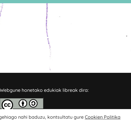
Webgune honetako edukiak libreak dira:
 gehiago nahi baduzu, kontsultatu gure
Cookien Politika