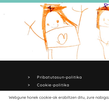
Pribatutasun-politika
Cookie-politika
Lege-oharra
Webgune honek cookie-ak erabiltzen ditu, zure nabigaz