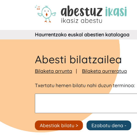
Haurrentzako euskal abestien katalogoa
Abesti bilatzailea
Bilaketa arrunta
Bilaketa aurreratua
Txertatu hemen bilatu nahi duzun terminoa: