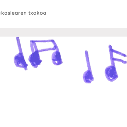
akaslearen txokoa