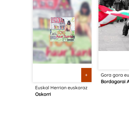
Gora gora e
+
Bordagarai A
Euskal Herrian euskaraz
Oskorri