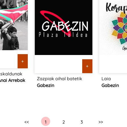
+
+
uskaldunak
Zazpiak oihal batetik
Laia
nai Arrebak
Gabezin
Gabezin
<<
1
2
3
>>