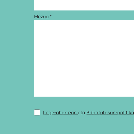
Mezua *
Lege-oharrean
eta
Pribatutasun-politik