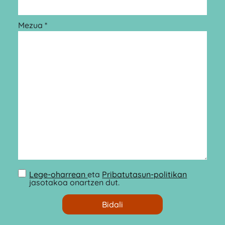
Mezua *
Lege-oharrean
eta
Pribatutasun-politikan
jasotakoa onartzen dut.