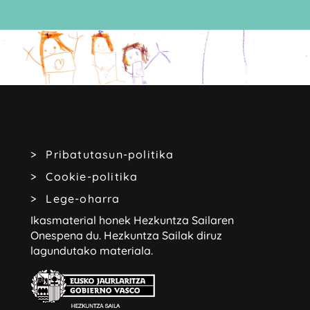
Pribatutasun-politika
Cookie-politika
Lege-oharra
Ikasmaterial honek Hezkuntza Sailaren
Onespena du.
Hezkuntza Sailak diruz
lagundutako materiala.