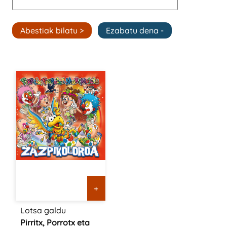
+
Lotsa galdu
Pirritx, Porrotx eta