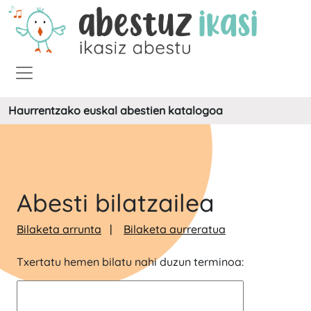
Haurrentzako euskal abestien katalogoa
Abesti bilatzailea
Bilaketa arrunta
Bilaketa aurreratua
Txertatu hemen bilatu nahi duzun terminoa: