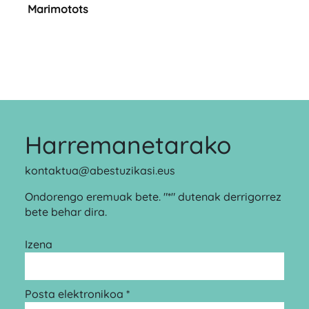
Marimotots
Harremanetarako
kontaktua@abestuzikasi.eus
Ondorengo eremuak bete. "*" dutenak derrigorrez
bete behar dira.
Izena
Posta elektronikoa *