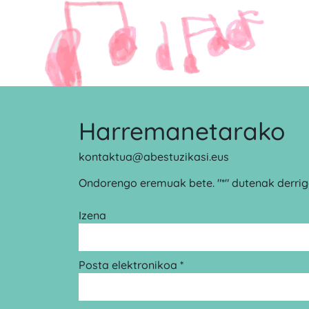
Harremanetarako
kontaktua@abestuzikasi.eus
Ondorengo eremuak bete. "*" dutenak derrigo
Izena
Posta elektronikoa *