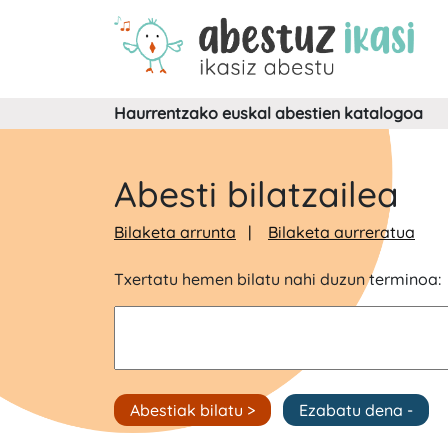
Haurrentzako euskal abestien katalogoa
Abesti bilatzailea
Bilaketa arrunta
Bilaketa aurreratua
Txertatu hemen bilatu nahi duzun terminoa: