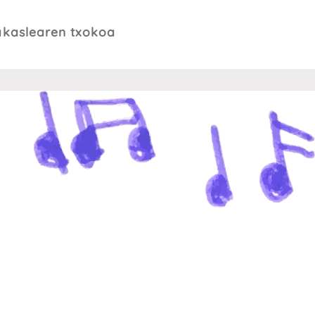
akaslearen txokoa