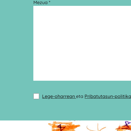
Mezua *
Lege-oharrean
eta
Pribatutasun-politik