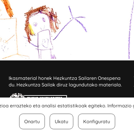
Ikasmaterial honek Hezkuntza Sailaren Onespena
du.
Hezkuntza Sailak diruz lagundutako materiala.
ioa errazteko eta analisi estatistikoak egiteko. Informazio
Onartu
Ukatu
Konfiguratu