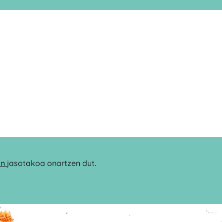
an
jasotakoa onartzen dut.