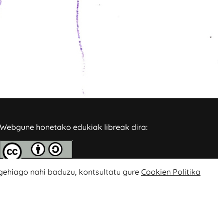
Webgune honetako edukiak libreak dira:
 gehiago nahi baduzu, kontsultatu gure
Cookien Politika