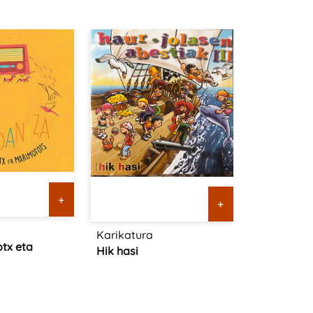
+
+
Karikatura
otx eta
Hik hasi