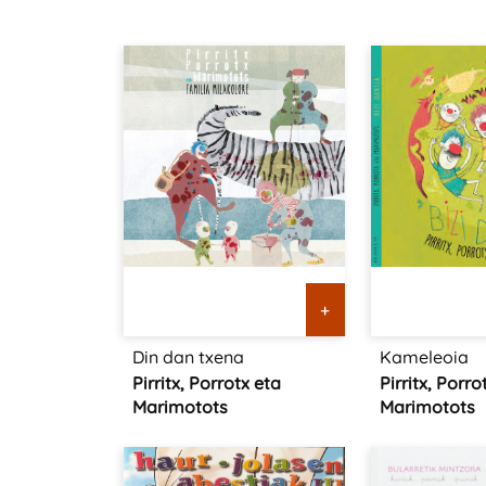
+
Din dan txena
Kameleoia
Pirritx, Porrotx eta
Pirritx, Porro
Marimotots
Marimotots