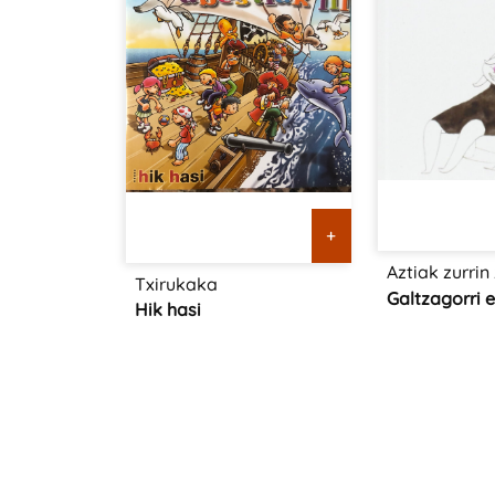
+
Aztiak zurrin
Txirukaka
Galtzagorri 
Hik hasi