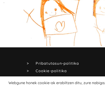
Pribatutasun-politika
Cookie-politika
Lege-oharra
Webgune honek cookie-ak erabiltzen ditu, zure nabigaz