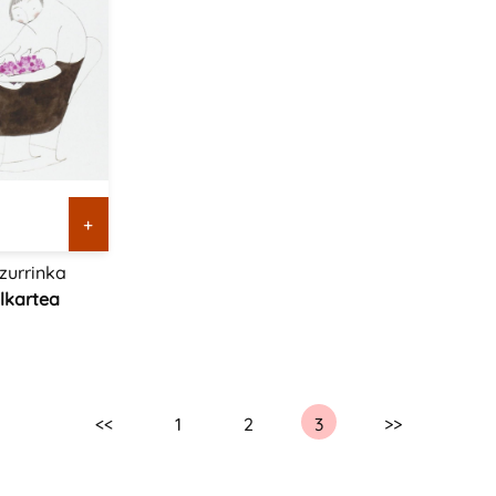
+
 zurrinka
elkartea
<<
1
2
3
>>