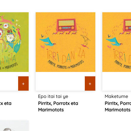
+
+
Epo itai tai ye
Maketume
tx eta
Pirritx, Porrotx eta
Pirritx, Porr
Marimotots
Marimotots