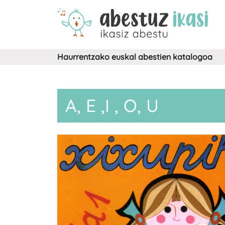
Haurrentzako euskal abestien katalogoa
A, E ,I , O, U