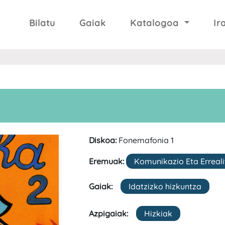
Bilatu
Gaiak
Katalogoa
Ir
Diskoa:
Fonemafonia 1
Eremuak:
Komunikazio Eta Erreal
Gaiak:
Idatzizko hizkuntza
Azpigaiak:
Hizkiak