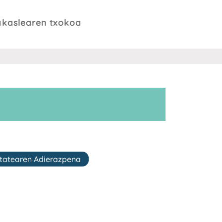
akaslearen txokoa
itatearen Adierazpena