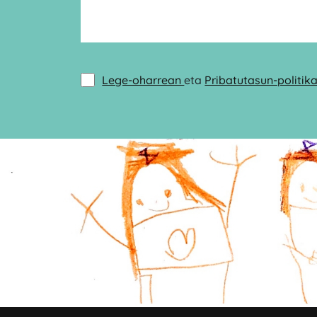
Lege-oharrean
eta
Pribatutasun-politik