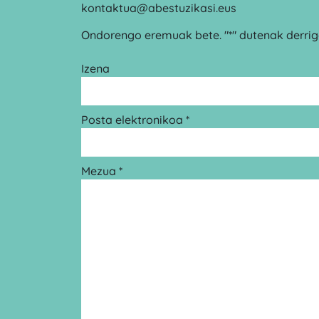
kontaktua@abestuzikasi.eus
Ondorengo eremuak bete. "*" dutenak derrigo
Izena
Posta elektronikoa *
Mezua *