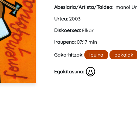
Abeslaria/Artista/Taldea:
Imanol Ur
Urtea:
2003
Diskoetxea:
Elkar
Iraupena:
07:17 min
Gako-hitzak:
ipuina
bokalak
Egokitasuna: