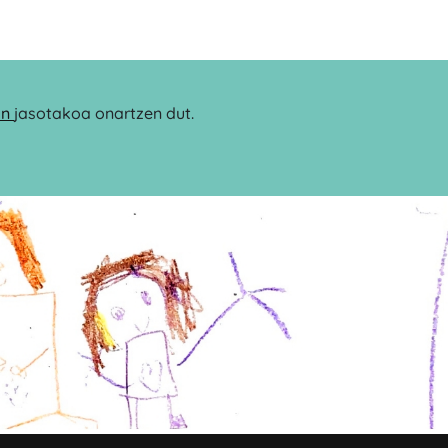
an
jasotakoa onartzen dut.