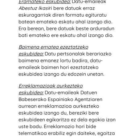
Eramateko eskubidea:
Datu-emaileak
Abestuz Ikasi
ri bere datuak erraz
eskuragarriak diren formatu egituratu
batean emateko eskatu ahal izango dio.
Era berean, bere datuak beste arduradun
bati emateko ere eskatu ahal izango dio.
Baimena ematea ezeztatzeko
eskubidea:
Datu pertsonalak berariazko
baimena emanez lortu badira, datu-
emaileak baimen hori ezeztatzeko
eskubidea izango du edozein unetan.
Erreklamazioak aurkezteko
eskubidea:
Datu-emaileak Datuen
Babeserako Espainiako Agentziaren
aurrean erreklamazioa aurkezteko
eskubidea izango du, bereziki bere
eskubideen egikaritza ez dela egokia izan
uste badu. Erreklamazio hori bide
telematikoa erabiliz egin daiteke, egoitza