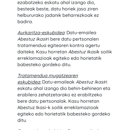
ezabatzeko eskatu ahal izango dio,
besteak beste, datu horiek jaso ziren
helbururako jadanik beharrezkoak ez
badira.
Aurkaritza-eskubi
dea
: Datu-emailea
Abestuz Ikasi
ri bere datu pertsonalen
tratamendua egitearen kontra agertu
daiteke. Kasu horretan
Abestuz Ikasi
k soilik
erreklamazioak egiteko edo horietatik
babesteko gordeko ditu.
Tratamendua mugatzearen
eskubidea:
Datu-emaileak
Abestuz Ikasi
ri
eskatu ahal izango dio behin-behinean eta
erabilera zehatzetarako ez erabiltzeko
bere datu pertsonalak. Kasu horretan
Abestuz Ikasi-k soilik erreklamazioak
egiteko edo horietatik babesteko gordeko
ditu.