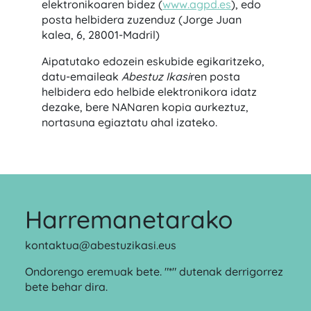
elektronikoaren bidez (
www.agpd.es
), edo
posta helbidera zuzenduz (Jorge Juan
kalea, 6, 28001-Madril)
Aipatutako edozein eskubide egikaritzeko,
datu-emaileak
Abestuz Ikasi
ren posta
helbidera edo helbide elektronikora idatz
dezake, bere NANaren kopia aurkeztuz,
nortasuna egiaztatu ahal izateko.
Harremanetarako
kontaktua@abestuzikasi.eus
Ondorengo eremuak bete. "*" dutenak derrigorrez
bete behar dira.