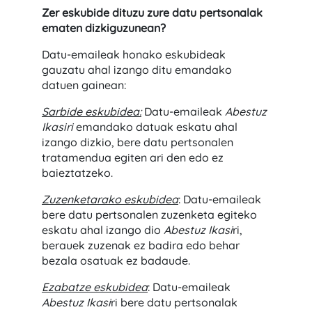
Zer eskubide dituzu zure datu pertsonalak
ematen dizkiguzunean?
Datu-emaileak honako eskubideak
gauzatu ahal izango ditu emandako
datuen gainean:
Sarbide eskubidea:
Datu-emaileak
Abestuz
Ikasiri
emandako datuak eskatu ahal
izango dizkio, bere datu pertsonalen
tratamendua egiten ari den edo ez
baieztatzeko.
Zuzenketarako eskubidea
: Datu-emaileak
bere datu pertsonalen zuzenketa egiteko
eskatu ahal izango dio
Abestuz Ikasi
ri,
berauek zuzenak ez badira edo behar
bezala osatuak ez badaude.
Ezabatze eskubidea
: Datu-emaileak
Abestuz Ikasi
ri bere datu pertsonalak