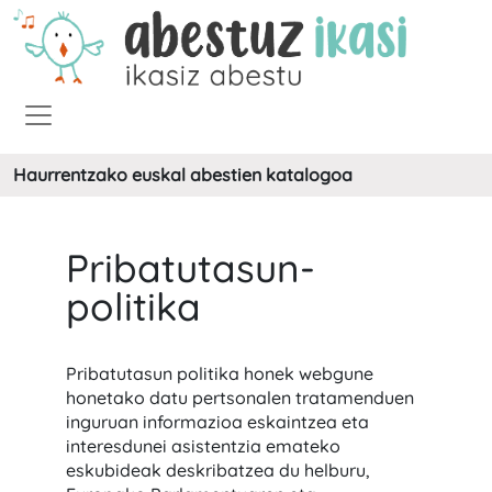
Haurrentzako euskal abestien katalogoa
Pribatutasun-
politika
Pribatutasun politika honek webgune
honetako datu pertsonalen tratamenduen
inguruan informazioa eskaintzea eta
interesdunei asistentzia emateko
eskubideak deskribatzea du helburu,