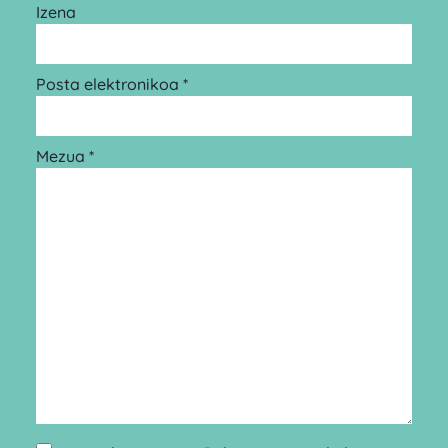
Izena
Posta elektronikoa *
Mezua *