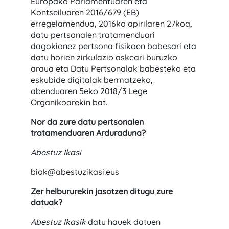
Europako Parlamentuaren eta
Kontseiluaren 2016/679 (EB)
erregelamendua, 2016ko apirilaren 27koa,
datu pertsonalen tratamenduari
dagokionez pertsona fisikoen babesari eta
datu horien zirkulazio askeari buruzko
araua eta Datu Pertsonalak babesteko eta
eskubide digitalak bermatzeko,
abenduaren 5eko 2018/3 Lege
Organikoarekin bat.
Nor da zure datu pertsonalen
tratamenduaren Arduraduna?
Abestuz Ikasi
biok@abestuzikasi.eus
Zer helbururekin jasotzen ditugu zure
datuak?
Abestuz Ikasik
datu hauek datuen