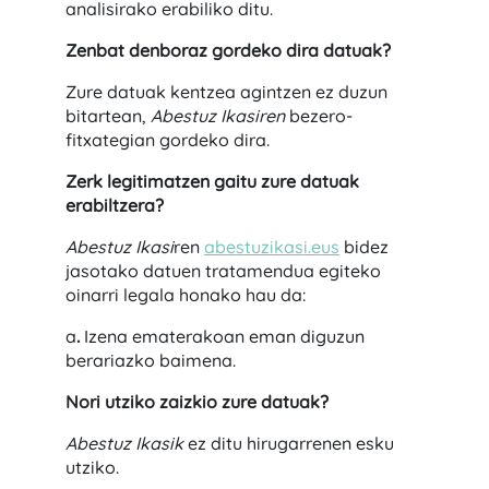
analisirako erabiliko ditu.
Zenbat denboraz gordeko dira datuak?
Zure datuak kentzea agintzen ez duzun
bitartean,
Abestuz Ikasiren
bezero-
fitxategian gordeko dira.
Zerk legitimatzen gaitu zure datuak
erabiltzera?
Abestuz Ikasi
ren
abestuzikasi.eus
bidez
jasotako datuen tratamendua egiteko
oinarri legala honako hau da:
a
.
Izena ematerakoan eman diguzun
berariazko baimena.
Nori utziko zaizkio zure datuak?
Abestuz Ikasik
ez ditu hirugarrenen esku
utziko.