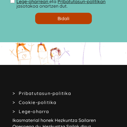
Lege-oharrean
eta
Pribatutasun-politikan
jasotakoa onartzen dut.
Pribatutasun-politika
Cookie-politika
Lege-oharra
Ikasmaterial honek Hezkuntza Sailaren
Onespena du.
Hezkuntza Sailak diruz