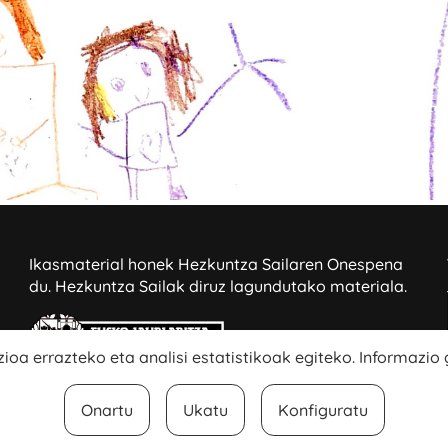
Ikasmaterial honek Hezkuntza Sailaren Onespena
du.
Hezkuntza Sailak diruz lagundutako materiala.
ioa errazteko eta analisi estatistikoak egiteko. Informazio
Onartu
Ukatu
Konfiguratu