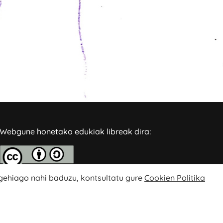
Webgune honetako edukiak libreak dira:
 gehiago nahi baduzu, kontsultatu gure
Cookien Politika