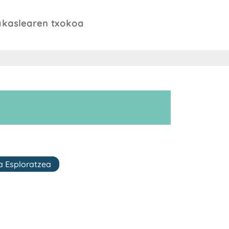
akaslearen txokoa
a Esploratzea