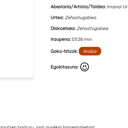
Abeslaria/Artista/Taldea:
Imanol Ur
Urtea:
Zehaztugabea
.
Diskoetxea:
Zehaztugabea
.
Iraupena:
03:28 min
Gako-hitzak:
Araba
Egokitasuna:
zagutzen baduzu, jarri gurekin harremanetan!