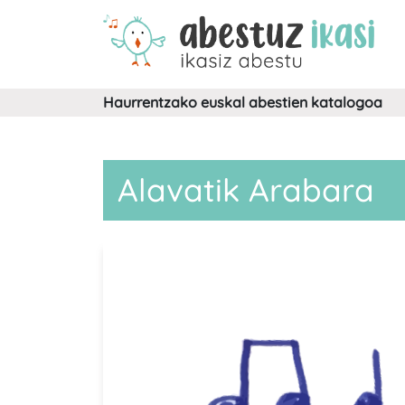
Haurrentzako euskal abestien katalogoa
Alavatik Arabara