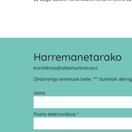
Harremanetarako
kontaktua@abestuzikasi.eus
Ondorengo eremuak bete. "*" dutenak derrigo
Izena
Posta elektronikoa *