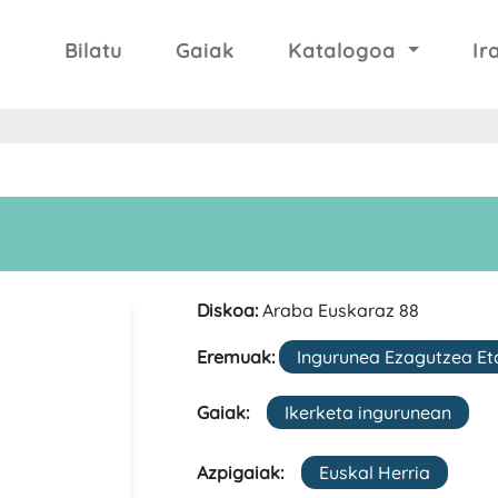
Bilatu
Gaiak
Katalogoa
Ir
Diskoa:
Araba Euskaraz 88
Eremuak:
Ingurunea Ezagutzea Et
Gaiak:
Ikerketa ingurunean
Azpigaiak:
Euskal Herria