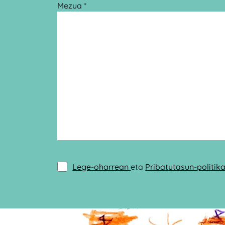
Mezua *
Lege-oharrean
eta
Pribatutasun-politik