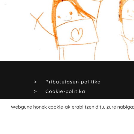
Pribatutasun-politika
Cookie-politika
Lege-oharra
Webgune honek cookie-ak erabiltzen ditu, zure nabigaz