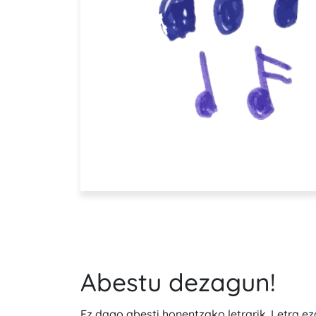
Abestu dezagun!
Ez dago abesti honentzako letrarik. Letra e