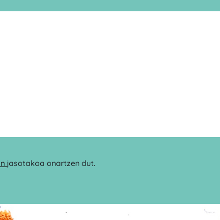
an
jasotakoa onartzen dut.