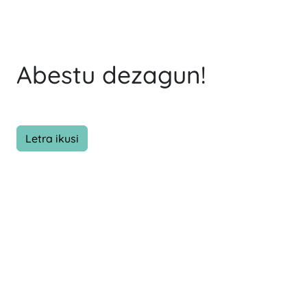
Abestu dezagun!
Letra ikusi