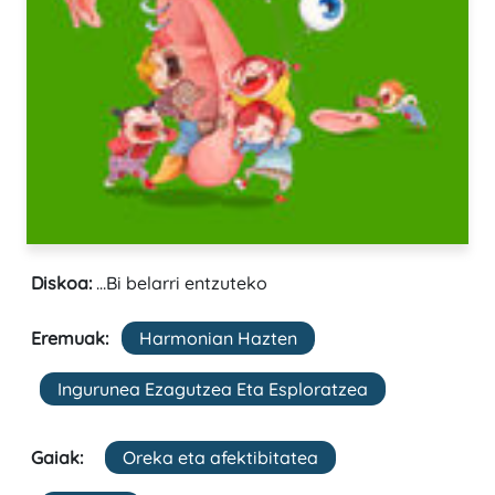
Diskoa:
…Bi belarri entzuteko
Eremuak:
Harmonian Hazten
Ingurunea Ezagutzea Eta Esploratzea
Gaiak:
Oreka eta afektibitatea