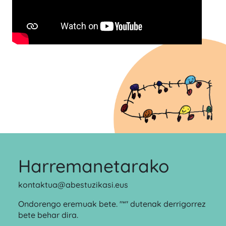
Harremanetarako
kontaktua@abestuzikasi.eus
Ondorengo eremuak bete. "*" dutenak derrigorrez
bete behar dira.