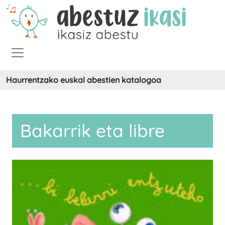
Haurrentzako euskal abestien katalogoa
Bakarrik eta libre