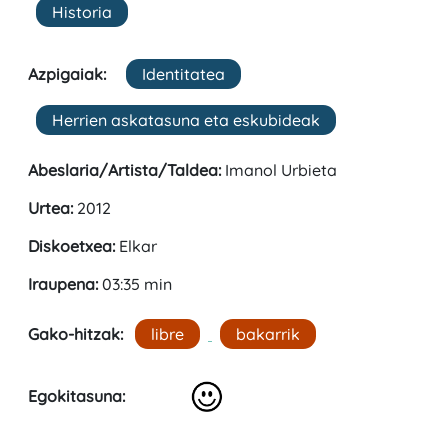
Historia
Azpigaiak:
Identitatea
Herrien askatasuna eta eskubideak
Abeslaria/Artista/Taldea:
Imanol Urbieta
Urtea:
2012
Diskoetxea:
Elkar
Iraupena:
03:35 min
Gako-hitzak:
libre
bakarrik
Egokitasuna: