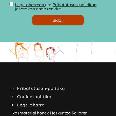
Lege-oharrean
eta
Pribatutasun-politikan
jasotakoa onartzen dut.
Pribatutasun-politika
Cookie-politika
Lege-oharra
Ikasmaterial honek Hezkuntza Sailaren