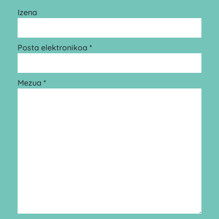
Izena
Posta elektronikoa *
Mezua *