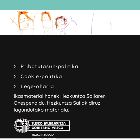
Pribatutasun-politika
Cookie-politika
Lege-oharra
Ikasmaterial honek Hezkuntza Sailaren
Onespena du.
Hezkuntza Sailak diruz
lagundutako materiala.