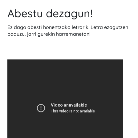
Abestu dezagun!
Ez dago abesti honentzako letrarik. Letra ezagutzen
baduzu, jarri gurekin harremanetan!