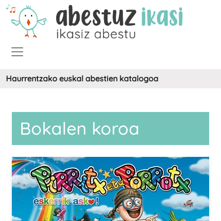
Haurrentzako euskal abestien katalogoa
Bokalen koroa