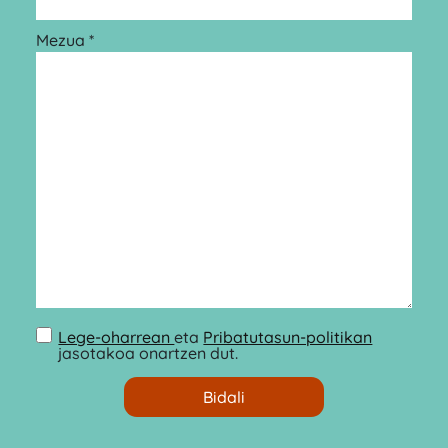
Mezua *
Lege-oharrean
eta
Pribatutasun-politikan
jasotakoa onartzen dut.