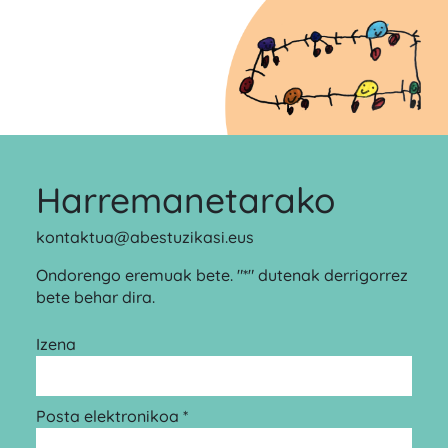
Harremanetarako
kontaktua@abestuzikasi.eus
Ondorengo eremuak bete. "*" dutenak derrigorrez
bete behar dira.
Izena
Posta elektronikoa *