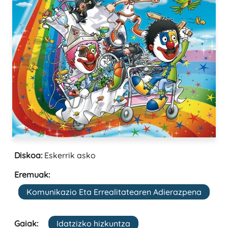
Diskoa:
Eskerrik asko
Eremuak:
Komunikazio Eta Errealitatearen Adierazpena
Gaiak:
Idatzizko hizkuntza