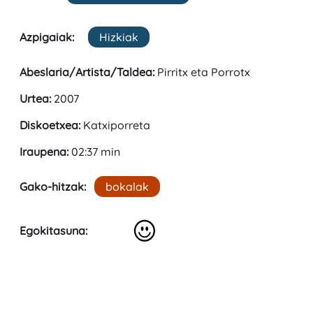
Azpigaiak:
Hizkiak
Abeslaria/Artista/Taldea:
Pirritx eta Porrotx
Urtea:
2007
Diskoetxea:
Katxiporreta
Iraupena:
02:37 min
Gako-hitzak:
bokalak
Egokitasuna: