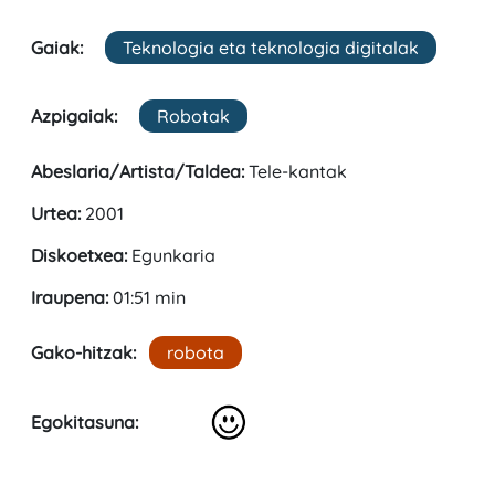
Gaiak:
Teknologia eta teknologia digitalak
Azpigaiak:
Robotak
Abeslaria/Artista/Taldea:
Tele-kantak
Urtea:
2001
Diskoetxea:
Egunkaria
Iraupena:
01:51 min
Gako-hitzak:
robota
Egokitasuna: