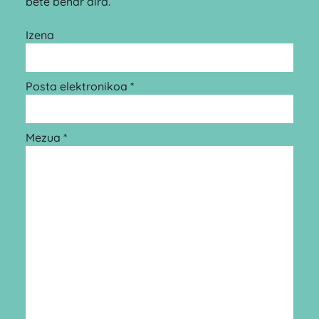
bete behar dira.
Izena
Posta elektronikoa *
Mezua *