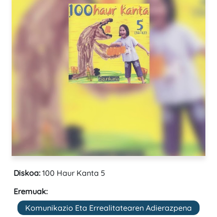
Diskoa:
100 Haur Kanta 5
Eremuak:
Komunikazio Eta Errealitatearen Adierazpena