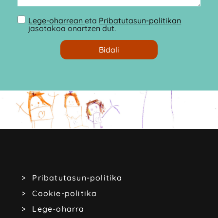
Lege-oharrean
eta
Pribatutasun-politikan
jasotakoa onartzen dut.
Pribatutasun-politika
Cookie-politika
Lege-oharra