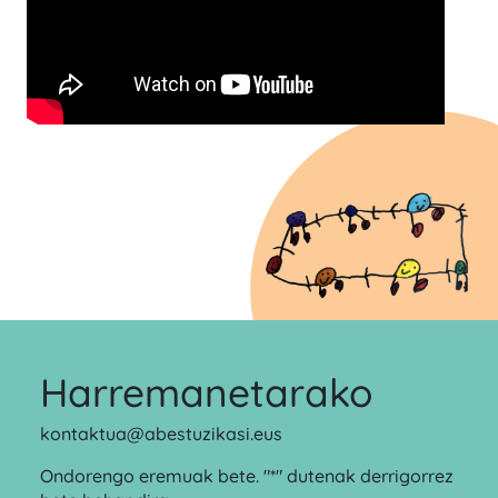
Harremanetarako
kontaktua@abestuzikasi.eus
Ondorengo eremuak bete. "*" dutenak derrigorrez