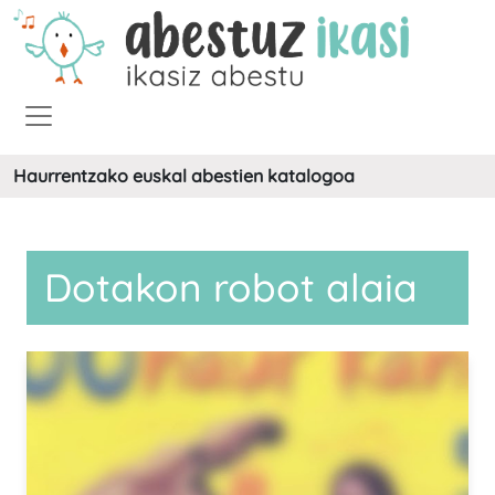
Haurrentzako euskal abestien katalogoa
Dotakon robot alaia