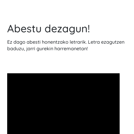
Abestu dezagun!
Ez dago abesti honentzako letrarik. Letra ezagutzen
baduzu, jarri gurekin harremanetan!