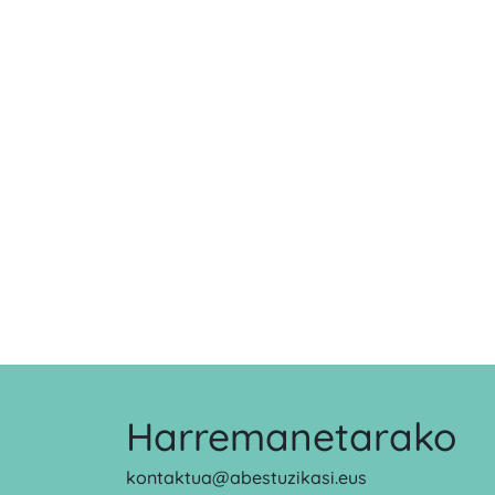
Harremanetarako
kontaktua@abestuzikasi.eus