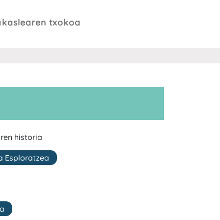
akaslearen txokoa
ren historia
a Esploratzea
ia