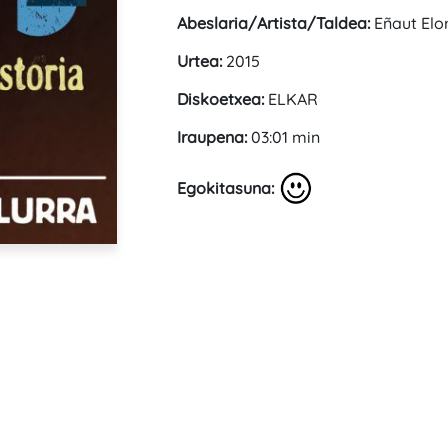
Abeslaria/Artista/Taldea:
Eñaut Elor
Urtea:
2015
Diskoetxea:
ELKAR
Iraupena:
03:01 min
Egokitasuna: