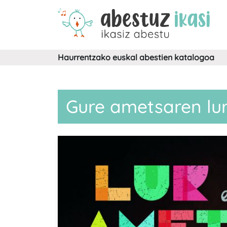
Haurrentzako euskal abestien katalogoa
Gure ametsaren lu