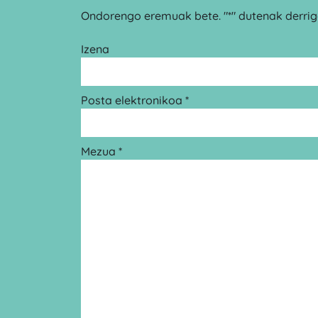
Ondorengo eremuak bete. "*" dutenak derrigo
Izena
Posta elektronikoa *
Mezua *