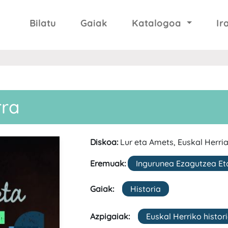
Bilatu
Gaiak
Katalogoa
Ir
rra
Diskoa:
Lur eta Amets, Euskal Herria
Eremuak:
Ingurunea Ezagutzea Et
Gaiak:
Historia
Azpigaiak:
Euskal Herriko histor