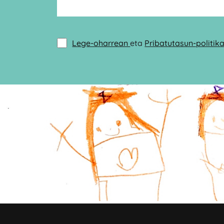
Lege-oharrean
eta
Pribatutasun-politik