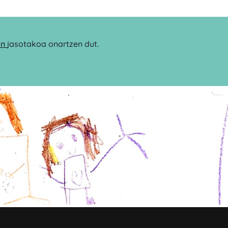
an
jasotakoa onartzen dut.