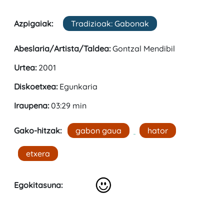
Azpigaiak:
Tradizioak: Gabonak
Abeslaria/Artista/Taldea:
Gontzal Mendibil
Urtea:
2001
Diskoetxea:
Egunkaria
Iraupena:
03:29 min
Gako-hitzak:
gabon gaua
hator
etxera
Egokitasuna: