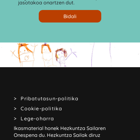
jasotakoa onartzen dut.
Pribatutasun-politika
Cookie-politika
Lege-oharra
Ikasmaterial honek Hezkuntza Sailaren
Onespena du.
Hezkuntza Sailak diruz