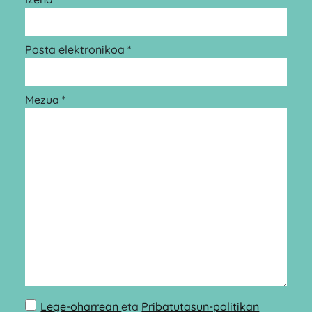
Posta elektronikoa *
Mezua *
Lege-oharrean
eta
Pribatutasun-politikan