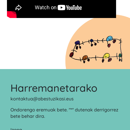
Harremanetarako
kontaktua@abestuzikasi.eus
Ondorengo eremuak bete. "*" dutenak derrigorrez
bete behar dira.
Izena