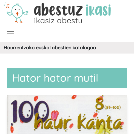
Haurrentzako euskal abestien katalogoa
Hator hator mutil