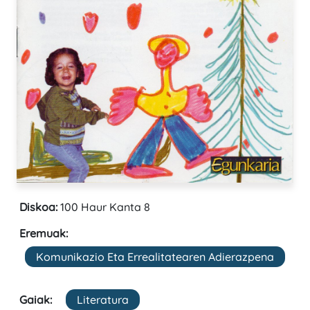
Diskoa:
100 Haur Kanta 8
Eremuak:
Komunikazio Eta Errealitatearen Adierazpena
Gaiak:
Literatura