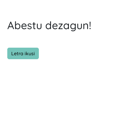
Abestu dezagun!
Letra ikusi