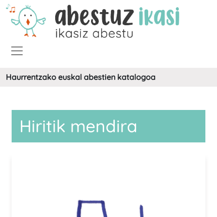
Haurrentzako euskal abestien katalogoa
Hiritik mendira