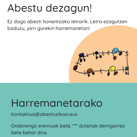
Abestu dezagun!
Ez dago abesti honentzako letrarik. Letra ezagutzen
baduzu, jarri gurekin harremanetan!
Harremanetarako
kontaktua@abestuzikasi.eus
Ondorengo eremuak bete. "*" dutenak derrigorrez
bete behar dira.