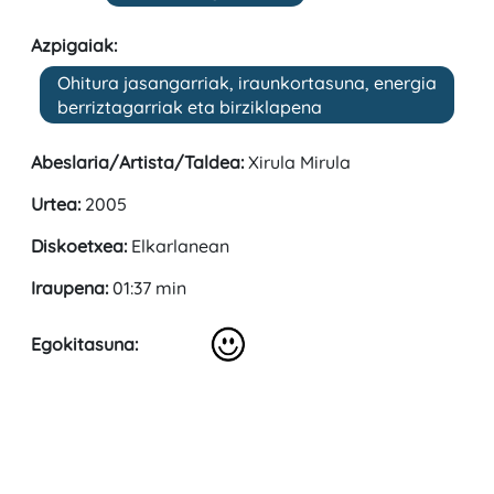
Azpigaiak:
Ohitura jasangarriak, iraunkortasuna, energia
berriztagarriak eta birziklapena
Abeslaria/Artista/Taldea:
Xirula Mirula
Urtea:
2005
Diskoetxea:
Elkarlanean
Iraupena:
01:37 min
Egokitasuna: