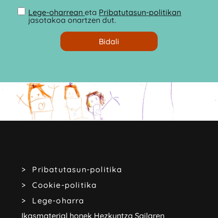
Lege-oharrean
eta
Pribatutasun-politikan
jasotakoa onartzen dut.
Pribatutasun-politika
Cookie-politika
Lege-oharra
Ikasmaterial honek Hezkuntza Sailaren