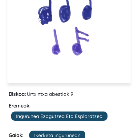
Diskoa:
Urtxintxa abestiak 9
Eremuak:
Ingurunea Ezagutzea Eta Esploratzea
Gaiak:
Ikerketa ingurunean