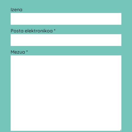
Izena
Posta elektronikoa *
Mezua *