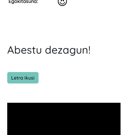
Egokitasuna:
Abestu dezagun!
Letra ikusi