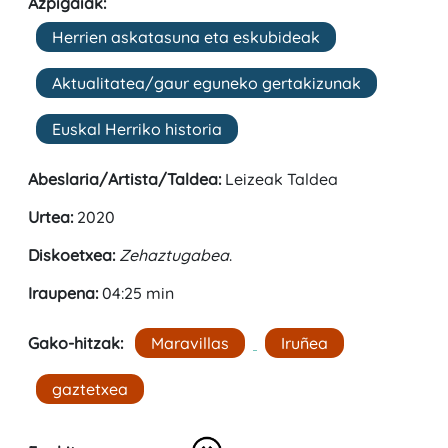
Azpigaiak:
Herrien askatasuna eta eskubideak
Aktualitatea/gaur eguneko gertakizunak
Euskal Herriko historia
Abeslaria/Artista/Taldea:
Leizeak Taldea
Urtea:
2020
Diskoetxea:
Zehaztugabea
.
Iraupena:
04:25 min
Gako-hitzak:
Maravillas
Iruñea
gaztetxea