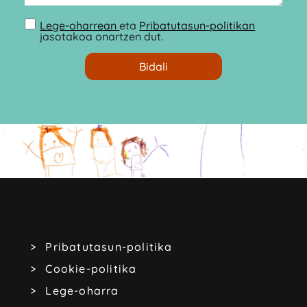
Lege-oharrean
eta
Pribatutasun-politikan
jasotakoa onartzen dut.
Pribatutasun-politika
Cookie-politika
Lege-oharra