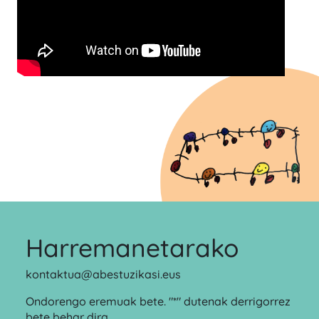
Harremanetarako
kontaktua@abestuzikasi.eus
Ondorengo eremuak bete. "*" dutenak derrigorrez
bete behar dira.