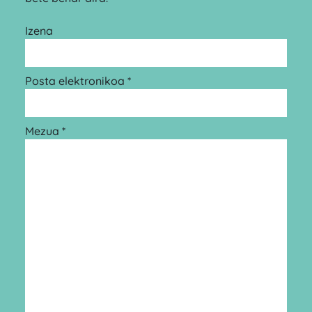
Izena
Posta elektronikoa *
Mezua *