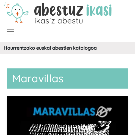
Haurrentzako euskal abestien katalogoa
Maravillas