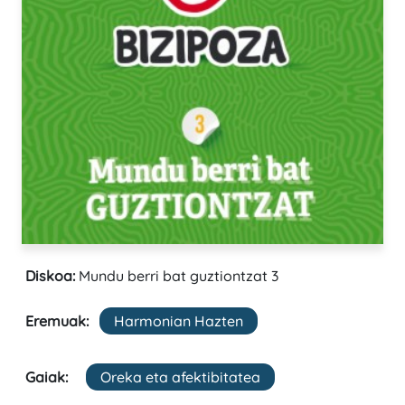
Diskoa:
Mundu berri bat guztiontzat 3
Eremuak:
Harmonian Hazten
Gaiak:
Oreka eta afektibitatea