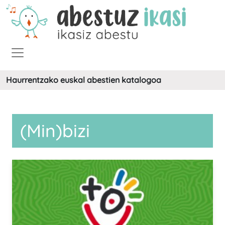
Haurrentzako euskal abestien katalogoa
(Min)bizi