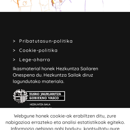
Pribatutasun-politika
Cookie-politika
Lege-oharra
Ikasmaterial honek Hezkuntza Sailaren
Onespena du.
Hezkuntza Sailak diruz
lagundutako materiala.
Webgune honek cookie-ak erabiltzen ditu, zure
nabigazioa errazteko eta analisi estatistikoak egiteko.
Webgune honetako edukiak libreak dira:
Informazio gehiago nahi baduzu, kontsultatu gure