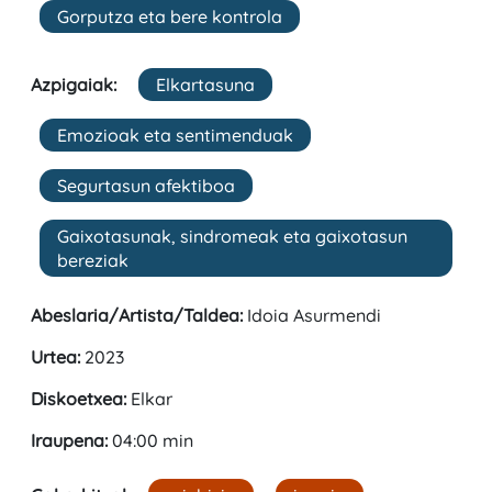
Gorputza eta bere kontrola
Azpigaiak:
Elkartasuna
Emozioak eta sentimenduak
Segurtasun afektiboa
Gaixotasunak, sindromeak eta gaixotasun
bereziak
Abeslaria/Artista/Taldea:
Idoia Asurmendi
Urtea:
2023
Diskoetxea:
Elkar
Iraupena:
04:00 min