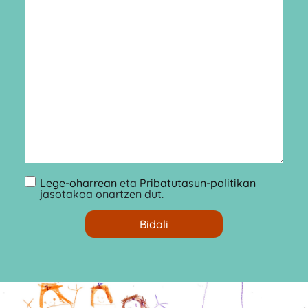
Lege-oharrean
eta
Pribatutasun-politikan
jasotakoa onartzen dut.