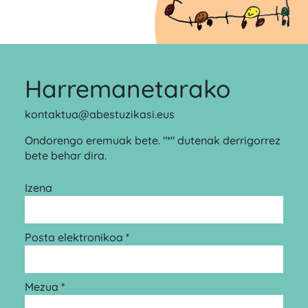
Harremanetarako
kontaktua@abestuzikasi.eus
Ondorengo eremuak bete. "*" dutenak derrigorrez
bete behar dira.
Izena
Posta elektronikoa *
Mezua *