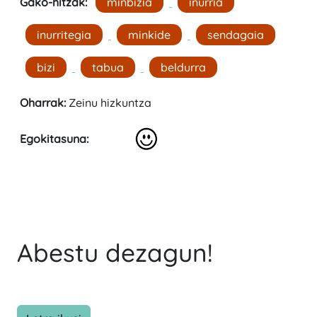
Gako-hitzak:
minbizia
inurria
inurritegia
minkide
sendagaia
bizi
tabua
beldurra
Oharrak:
Zeinu hizkuntza
Egokitasuna:
Abestu dezagun!