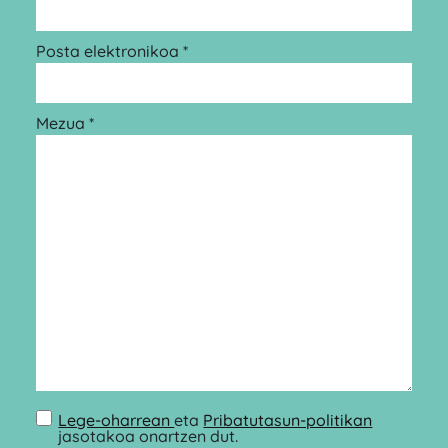
Posta elektronikoa *
Mezua *
Lege-oharrean
eta
Pribatutasun-politikan
jasotakoa onartzen dut.