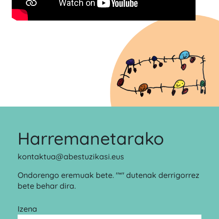
Harremanetarako
kontaktua@abestuzikasi.eus
Ondorengo eremuak bete. "*" dutenak derrigorrez
bete behar dira.
Izena