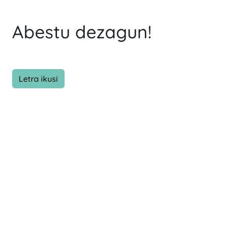
Abestu dezagun!
Letra ikusi