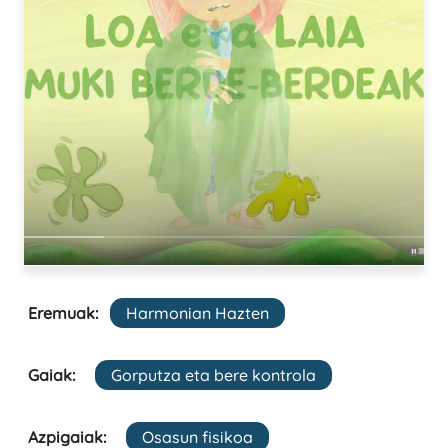
Eremuak:
Harmonian Hazten
Gaiak:
Gorputza eta bere kontrola
Azpigaiak:
Osasun fisikoa