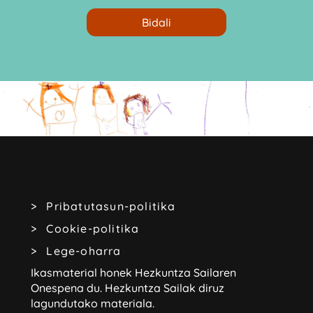
Pribatutasun-politika
Cookie-politika
Lege-oharra
Ikasmaterial honek Hezkuntza Sailaren
Onespena du.
Hezkuntza Sailak diruz
lagundutako materiala.