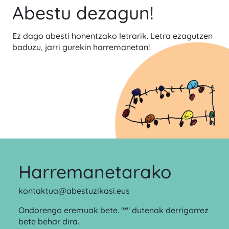
Abestu dezagun!
Ez dago abesti honentzako letrarik. Letra ezagutzen
baduzu, jarri gurekin harremanetan!
Harremanetarako
kontaktua@abestuzikasi.eus
Ondorengo eremuak bete. "*" dutenak derrigorrez
bete behar dira.