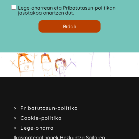
Lege-oharrean
eta
Pribatutasun-politikan
jasotakoa onartzen dut.
Pribatutasun-politika
Cookie-politika
Lege-oharra
Ikasmaterial honek Hezkuntza Sailaren