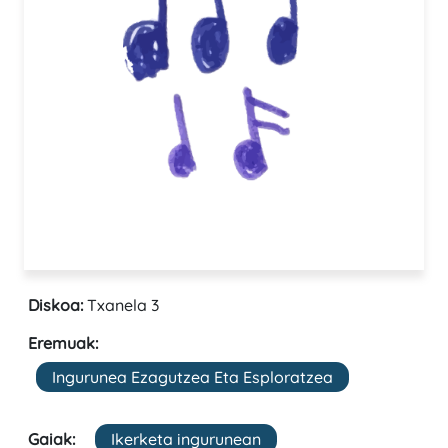
Diskoa:
Txanela 3
Eremuak:
Ingurunea Ezagutzea Eta Esploratzea
Gaiak:
Ikerketa ingurunean