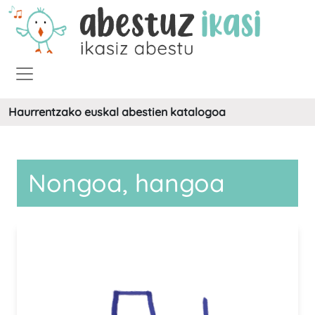
Haurrentzako euskal abestien katalogoa
Nongoa, hangoa