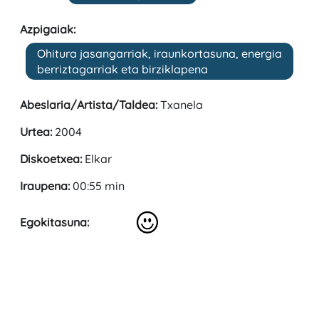
Azpigaiak:
Ohitura jasangarriak, iraunkortasuna, energia
berriztagarriak eta birziklapena
Abeslaria/Artista/Taldea:
Txanela
Urtea:
2004
Diskoetxea:
Elkar
Iraupena:
00:55 min
Egokitasuna: