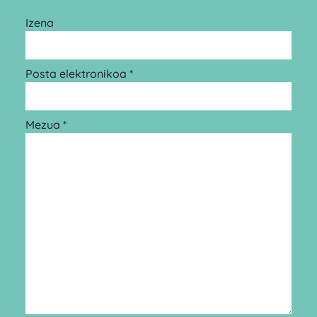
Izena
Posta elektronikoa *
Mezua *