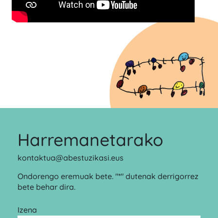
Harremanetarako
kontaktua@abestuzikasi.eus
Ondorengo eremuak bete. "*" dutenak derrigorrez
bete behar dira.
Izena