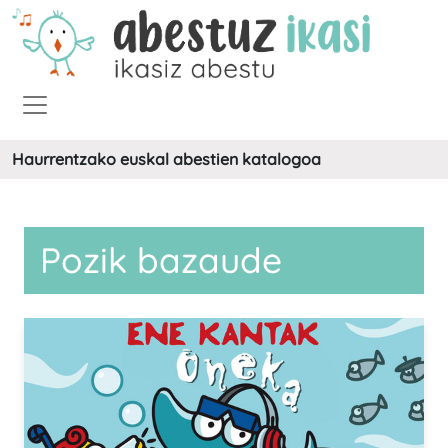
Haurrentzako euskal abestien katalogoa
Pozik bazaude