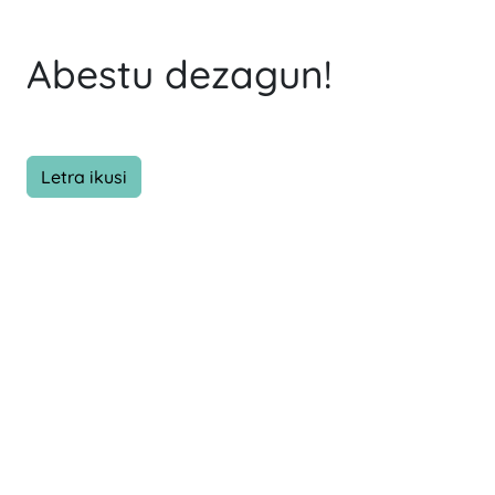
Abestu dezagun!
Letra ikusi