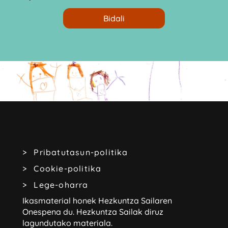
Pribatutasun-politika
Cookie-politika
Lege-oharra
Ikasmaterial honek Hezkuntza Sailaren
Onespena du.
Hezkuntza Sailak diruz
lagundutako materiala.