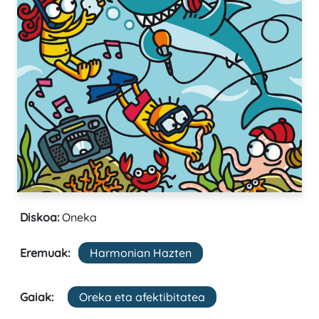
Diskoa:
Oneka
Eremuak:
Harmonian Hazten
Gaiak:
Oreka eta afektibitatea