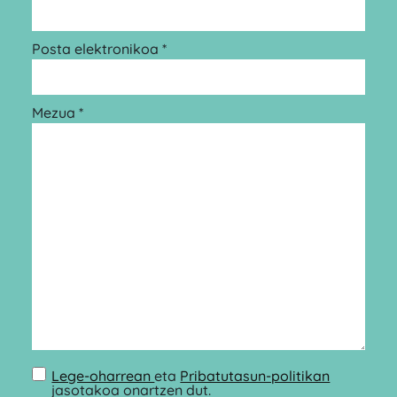
Posta elektronikoa *
Mezua *
Lege-oharrean
eta
Pribatutasun-politikan
jasotakoa onartzen dut.