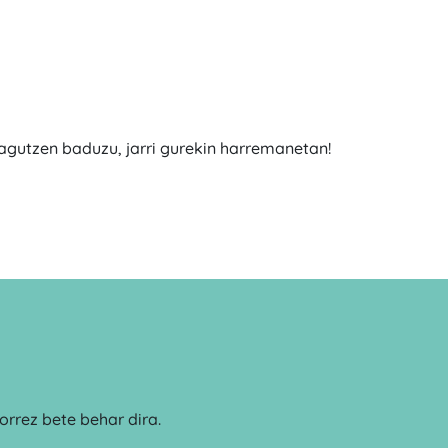
zagutzen baduzu, jarri gurekin harremanetan!
rrez bete behar dira.