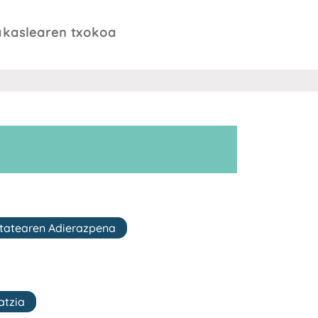
akaslearen txokoa
itatearen Adierazpena
atzia