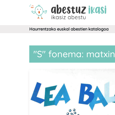
Haurrentzako euskal abestien katalogoa
"S" fonema: matxin