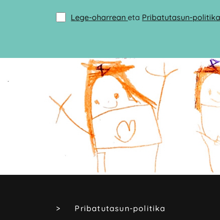
Lege-oharrean
eta
Pribatutasun-politik
Pribatutasun-politika