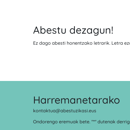
Abestu dezagun!
Ez dago abesti honentzako letrarik. Letra e
Harremanetarako
kontaktua@abestuzikasi.eus
Ondorengo eremuak bete. "*" dutenak derrigo