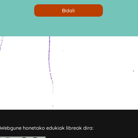
Webgune honetako edukiak libreak dira: