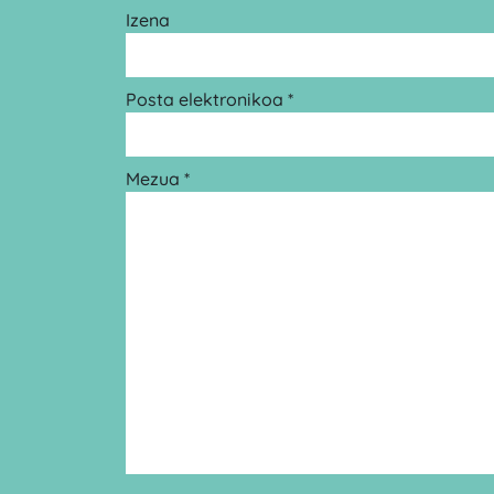
Izena
Posta elektronikoa *
Mezua *