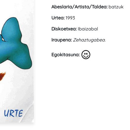
Abeslaria/Artista/Taldea:
batzuk
Urtea:
1993
Diskoetxea:
Ibaizabal
Iraupena:
Zehaztugabea
.
Egokitasuna: