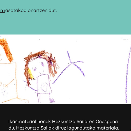
an
jasotakoa onartzen dut.
Ikasmaterial honek Hezkuntza Sailaren Onespena
du.
Hezkuntza Sailak diruz lagundutako materiala.