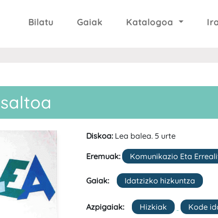
Bilatu
Gaiak
Katalogoa
Ir
saltoa
Diskoa:
Lea balea. 5 urte
Eremuak:
Komunikazio Eta Erreal
Gaiak:
Idatzizko hizkuntza
Azpigaiak:
Hizkiak
Kode id