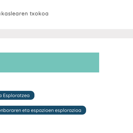
akaslearen txokoa
a Esploratzea
enboraren eta espazioen esplorazioa