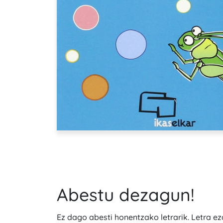
Abestu dezagun!
Ez dago abesti honentzako letrarik. Letra e