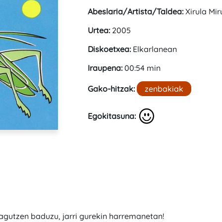
Abeslaria/Artista/Taldea:
Xirula Mir
Urtea:
2005
Diskoetxea:
Elkarlanean
Iraupena:
00:54 min
Gako-hitzak:
zenbakiak
Egokitasuna:
zagutzen baduzu, jarri gurekin harremanetan!