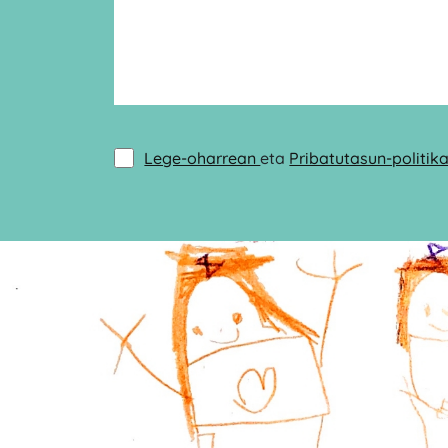
Lege-oharrean
eta
Pribatutasun-politik