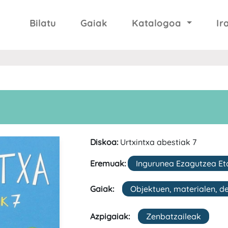
Bilatu
Gaiak
Katalogoa
Ir
Diskoa:
Urtxintxa abestiak 7
Eremuak:
Ingurunea Ezagutzea Et
Gaiak:
Objektuen, materialen, d
Azpigaiak:
Zenbatzaileak