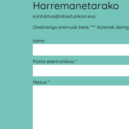
Harremanetarako
kontaktua@abestuzikasi.eus
Ondorengo eremuak bete. "*" dutenak derrigo
Izena
Posta elektronikoa *
Mezua *