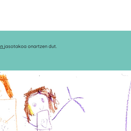
an
jasotakoa onartzen dut.