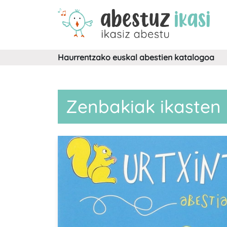
Haurrentzako euskal abestien katalogoa
Zenbakiak ikasten