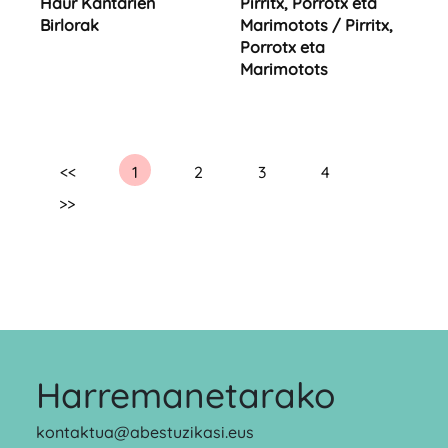
Haur Kantarien
Pirritx, Porrotx eta
Birlorak
Marimotots / Pirritx,
Porrotx eta
Marimotots
<<
1
2
3
4
>>
Harremanetarako
kontaktua@abestuzikasi.eus