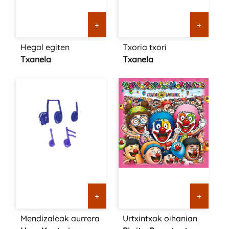
+
+
Hegal egiten
Txoria txori
Txanela
Txanela
+
+
Mendizaleak aurrera
Urtxintxak oihanian