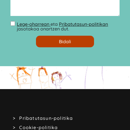
Lege-oharrean
eta
Pribatutasun-politikan
jasotakoa onartzen dut.
Pribatutasun-politika
Cookie-politika