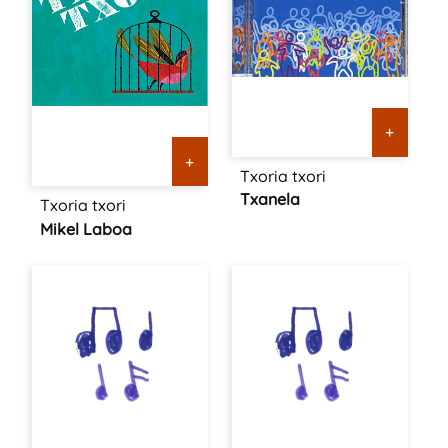
+
+
Txoria txori
Txanela
Txoria txori
Mikel Laboa