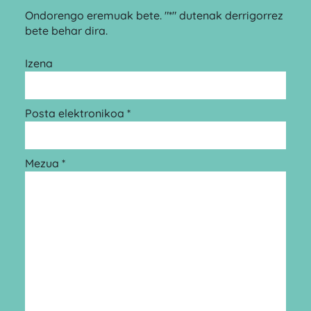
Ondorengo eremuak bete. "*" dutenak derrigorrez
bete behar dira.
Izena
Posta elektronikoa *
Mezua *