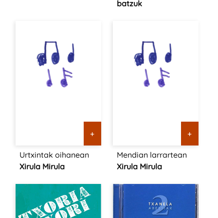
batzuk
+
+
Urtxintak oihanean
Mendian larrartean
Xirula Mirula
Xirula Mirula