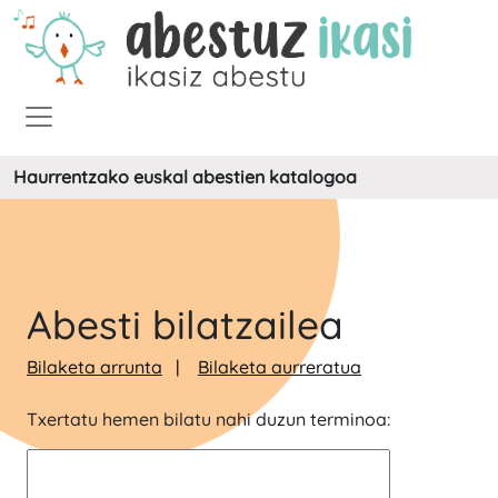
Haurrentzako euskal abestien katalogoa
Abesti bilatzailea
Bilaketa arrunta
Bilaketa aurreratua
Txertatu hemen bilatu nahi duzun terminoa: