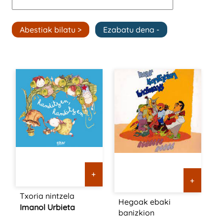
+
+
Txoria nintzela
Hegoak ebaki
Imanol Urbieta
banizkion