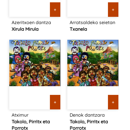
+
+
Azeritxoen dantza
Arratsaldeko seietan
Xirula Mirula
Txanela
+
+
Atximur
Denok dantzara
Takolo, Pirritx eta
Takolo, Pirritx eta
Porrotx
Porrotx