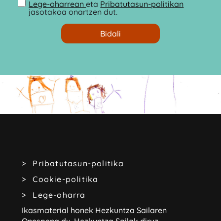
Lege-oharrean
eta
Pribatutasun-politikan
jasotakoa onartzen dut.
Pribatutasun-politika
Cookie-politika
Lege-oharra
Ikasmaterial honek Hezkuntza Sailaren