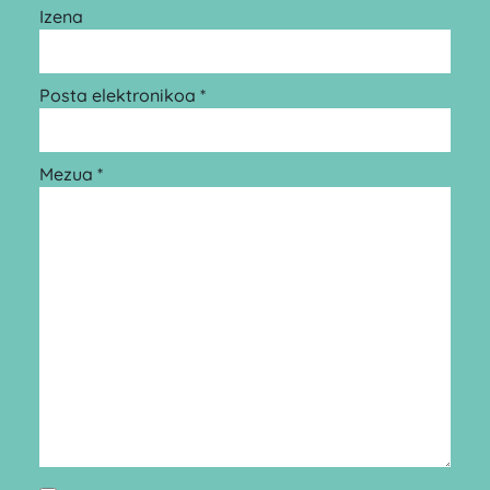
Izena
Posta elektronikoa *
Mezua *