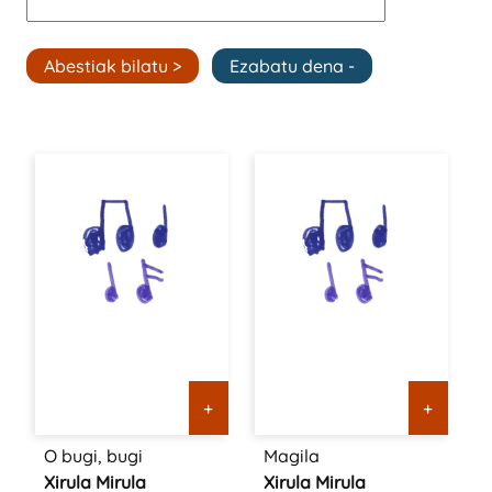
+
+
O bugi, bugi
Magila
Xirula Mirula
Xirula Mirula