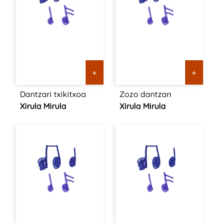
+
+
Dantzari txikitxoa
Zozo dantzan
Xirula Mirula
Xirula Mirula