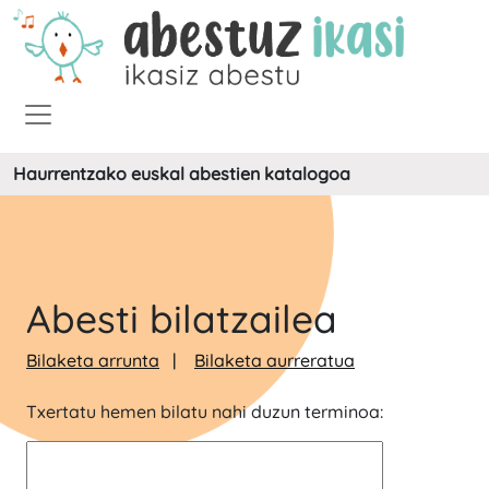
Haurrentzako euskal abestien katalogoa
Abesti bilatzailea
Bilaketa arrunta
Bilaketa aurreratua
Txertatu hemen bilatu nahi duzun terminoa: