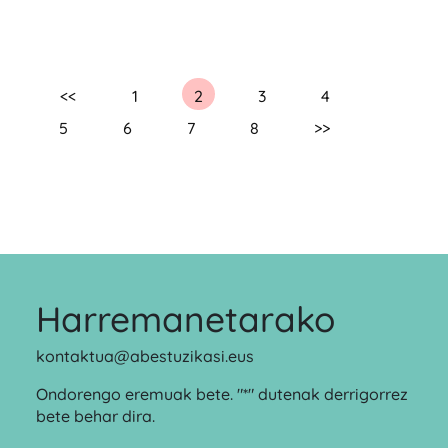
<<
1
2
3
4
5
6
7
8
>>
Harremanetarako
kontaktua@abestuzikasi.eus
Ondorengo eremuak bete. "*" dutenak derrigorrez
bete behar dira.