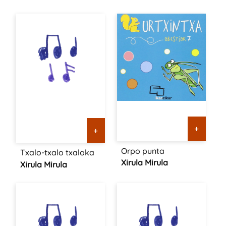
+
+
Orpo punta
Txalo-txalo txaloka
Xirula Mirula
Xirula Mirula