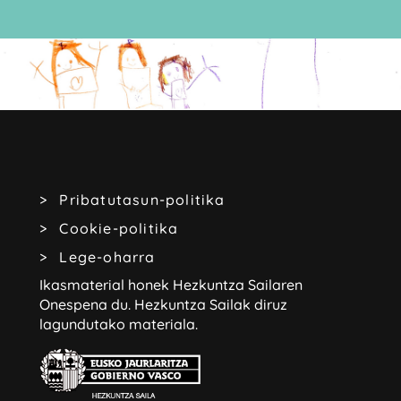
Pribatutasun-politika
Cookie-politika
Lege-oharra
Ikasmaterial honek Hezkuntza Sailaren
Onespena du.
Hezkuntza Sailak diruz
lagundutako materiala.