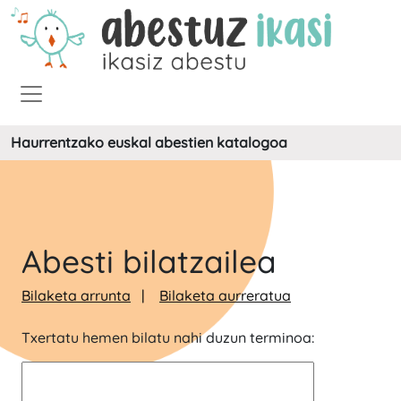
Haurrentzako euskal abestien katalogoa
Abesti bilatzailea
Bilaketa arrunta
Bilaketa aurreratua
Txertatu hemen bilatu nahi duzun terminoa: