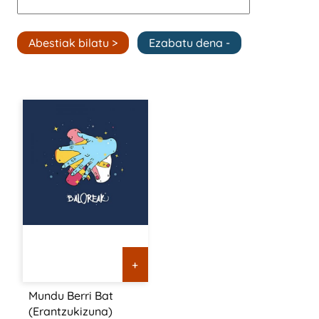
+
Mundu Berri Bat
(Erantzukizuna)