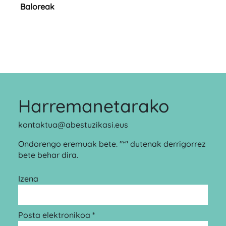
Baloreak
Harremanetarako
kontaktua@abestuzikasi.eus
Ondorengo eremuak bete. "*" dutenak derrigorrez
bete behar dira.
Izena
Posta elektronikoa *