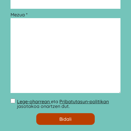
Mezua *
Lege-oharrean
eta
Pribatutasun-politikan
jasotakoa onartzen dut.