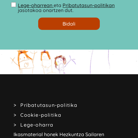
Lege-oharrean
eta
Pribatutasun-politikan
jasotakoa onartzen dut.
Pribatutasun-politika
Cookie-politika
Lege-oharra
Ikasmaterial honek Hezkuntza Sailaren