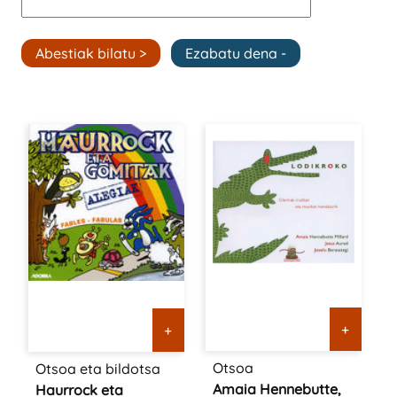
+
+
Otsoa
Otsoa eta bildotsa
Amaia Hennebutte,
Haurrock eta