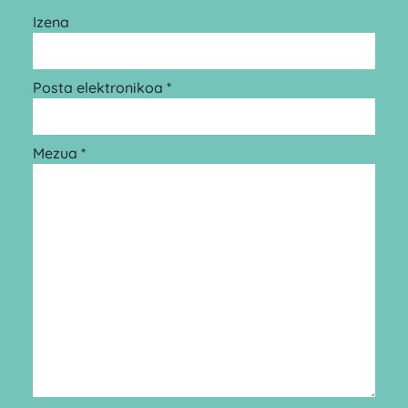
Izena
Posta elektronikoa *
Mezua *