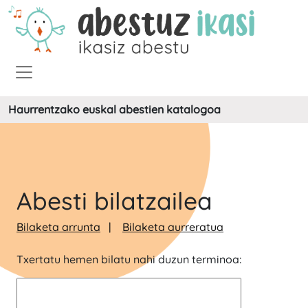
Haurrentzako euskal abestien katalogoa
Abesti bilatzailea
Bilaketa arrunta
Bilaketa aurreratua
Txertatu hemen bilatu nahi duzun terminoa: