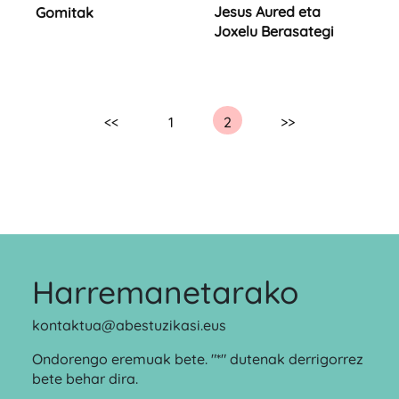
Jesus Aured eta
Gomitak
Joxelu Berasategi
<<
1
2
>>
Harremanetarako
kontaktua@abestuzikasi.eus
Ondorengo eremuak bete. "*" dutenak derrigorrez
bete behar dira.