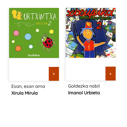
+
+
Galdezka nabil
Esan, esan ama
Imanol Urbieta
Xirula Mirula