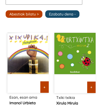
+
+
Esan, esan ama
Txiki txikia
Imanol Urbieta
Xirula Mirula