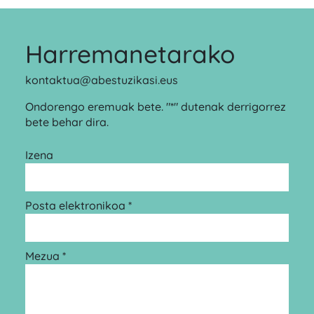
Harremanetarako
kontaktua@abestuzikasi.eus
Ondorengo eremuak bete. "*" dutenak derrigorrez
bete behar dira.
Izena
Posta elektronikoa *
Mezua *