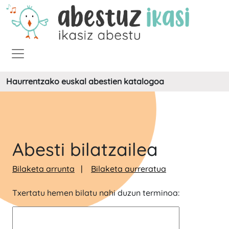
Haurrentzako euskal abestien katalogoa
Abesti bilatzailea
Bilaketa arrunta
Bilaketa aurreratua
Txertatu hemen bilatu nahi duzun terminoa: