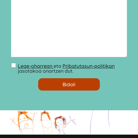
Lege-oharrean
eta
Pribatutasun-politikan
jasotakoa onartzen dut.