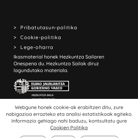
Pribatutasun-politika
Cookie-politika
Lege-oharra
Ikasmaterial honek Hezkuntza Sailaren
Onespena du.
Hezkuntza Sailak diruz
lagundutako materiala.
Webgune honek cookie-ak erabiltzen ditu, zure
nabigazioa errazteko eta analisi estatistikoak egiteko.
Webgune honetako edukiak libreak dira:
Informazio gehiago nahi baduzu, kontsultatu gure
Cookien Politika