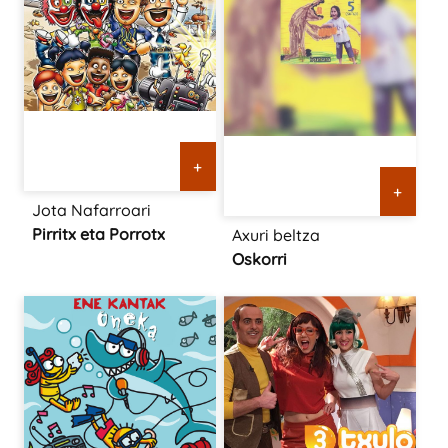
+
+
Jota Nafarroari
Pirritx eta Porrotx
Axuri beltza
Oskorri