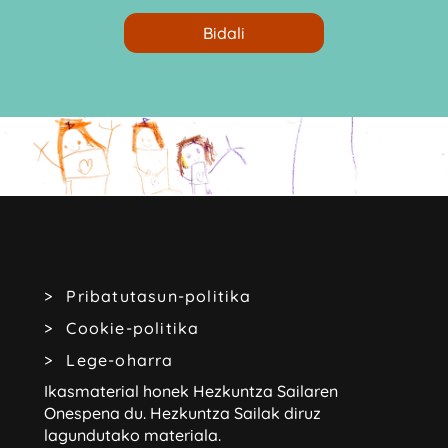
Pribatutasun-politika
Cookie-politika
Lege-oharra
Ikasmaterial honek Hezkuntza Sailaren
Onespena du.
Hezkuntza Sailak diruz
lagundutako materiala.