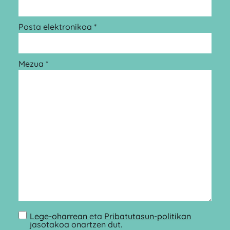
Posta elektronikoa *
Mezua *
Lege-oharrean
eta
Pribatutasun-politikan
jasotakoa onartzen dut.