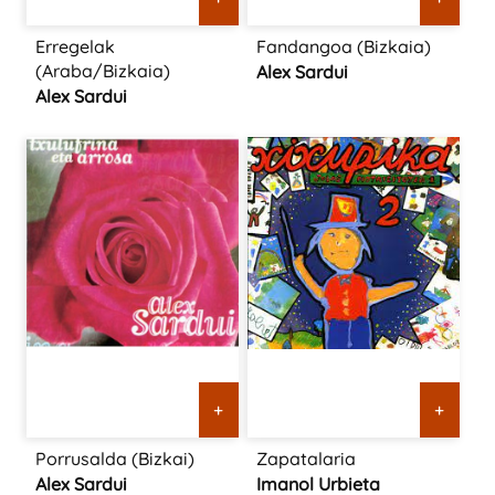
Erregelak
Fandangoa (Bizkaia)
(Araba/Bizkaia)
Alex Sardui
Alex Sardui
+
+
Porrusalda (Bizkai)
Zapatalaria
Alex Sardui
Imanol Urbieta