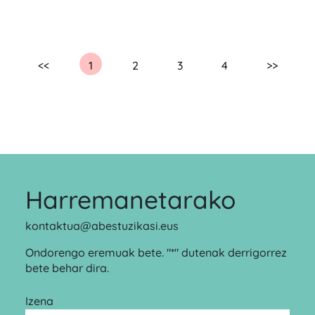
<<
1
2
3
4
>>
Harremanetarako
kontaktua@abestuzikasi.eus
Ondorengo eremuak bete. "*" dutenak derrigorrez
bete behar dira.
Izena