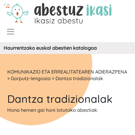
Haurrentzako euskal abestien katalogoa
KOMUNIKAZIO ETA ERREALITATEAREN ADIERAZPENA
> Gorputz-lengoaia > Dantza tradizionalak
Dantza tradizionalak
Hona hemen gai honi lotutako abestiak: