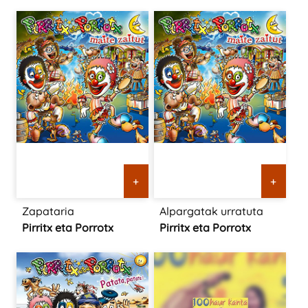
+
+
Zapataria
Alpargatak urratuta
Pirritx eta Porrotx
Pirritx eta Porrotx