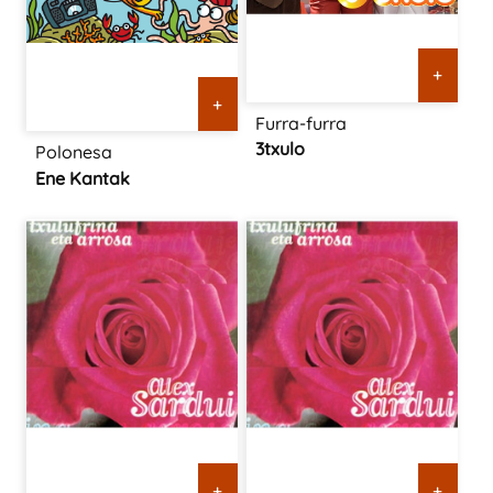
+
+
Furra-furra
3txulo
Polonesa
Ene Kantak
+
+