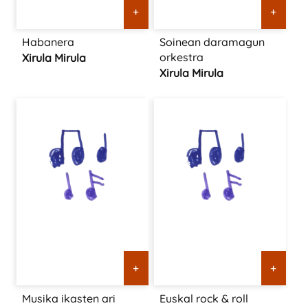
+
+
Habanera
Soinean daramagun
orkestra
Xirula Mirula
Xirula Mirula
+
+
Musika ikasten ari
Euskal rock & roll