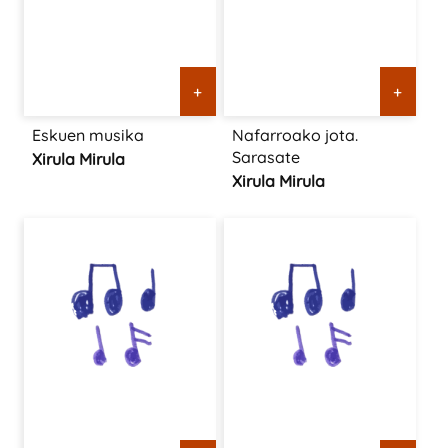
+
+
Eskuen musika
Nafarroako jota.
Sarasate
Xirula Mirula
Xirula Mirula