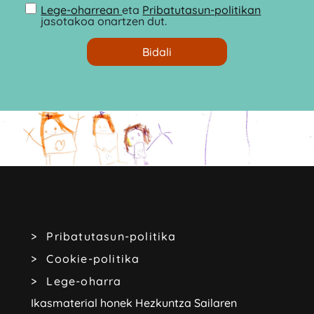
Lege-oharrean
eta
Pribatutasun-politikan
jasotakoa onartzen dut.
Pribatutasun-politika
Cookie-politika
Lege-oharra
Ikasmaterial honek Hezkuntza Sailaren