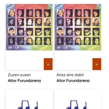
+
+
Zuzen-zuzen
Airez aire dabil
Aitor Furundarena
Aitor Furundarena