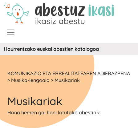
Haurrentzako euskal abestien katalogoa
KOMUNIKAZIO ETA ERREALITATEAREN ADIERAZPENA
> Musika-lengoaia > Musikariak
Musikariak
Hona hemen gai honi lotutako abestiak: