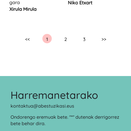
gara
Niko Etxart
Xirula Mirula
<<
1
2
3
>>
Harremanetarako
kontaktua@abestuzikasi.eus
Ondorengo eremuak bete. "*" dutenak derrigorrez
bete behar dira.