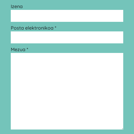
Izena
Posta elektronikoa *
Mezua *