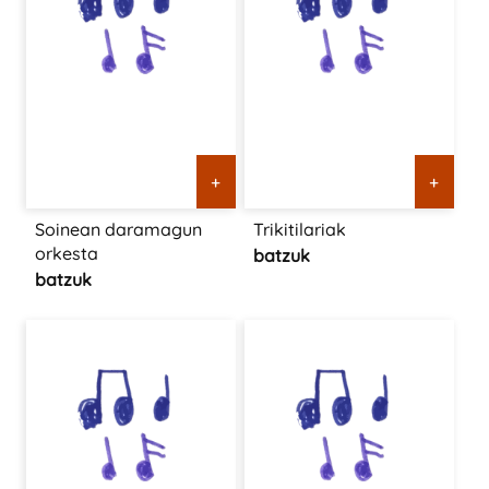
+
+
Soinean daramagun
Trikitilariak
orkesta
batzuk
batzuk