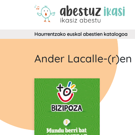
Haurrentzako euskal abestien katalogoa
Ander Lacalle-(r)en