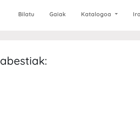
Bilatu
Gaiak
Katalogoa
Ir
 abestiak: