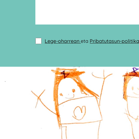
Lege-oharrean
eta
Pribatutasun-politik