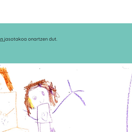
an
jasotakoa onartzen dut.