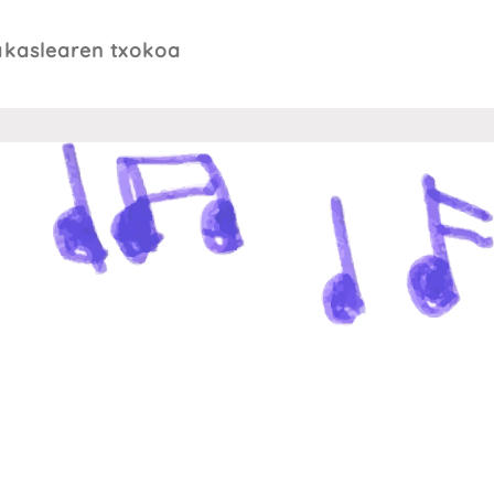
akaslearen txokoa