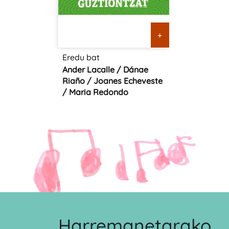
+
Eredu bat
Ander Lacalle / Dánae
Riaño / Joanes Echeveste
/ Maria Redondo
Harremanetarako