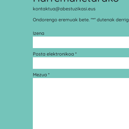
kontaktua@abestuzikasi.eus
Ondorengo eremuak bete. "*" dutenak derrigo
Izena
Posta elektronikoa *
Mezua *