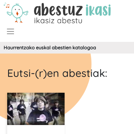
Haurrentzako euskal abestien katalogoa
Eutsi-(r)en abestiak: