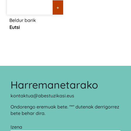
+
Beldur barik
Eutsi
Harremanetarako
kontaktua@abestuzikasi.eus
Ondorengo eremuak bete. "*" dutenak derrigorrez
bete behar dira.
Izena