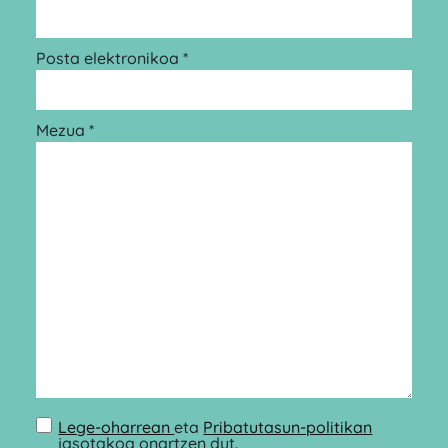
Posta elektronikoa *
Mezua *
Lege-oharrean
eta
Pribatutasun-politikan
jasotakoa onartzen dut.