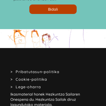
Pribatutasun-politika
Cookie-politika
Lege-oharra
Ikasmaterial honek Hezkuntza Sailaren
Onespena du.
Hezkuntza Sailak diruz
lagundutako materiala.