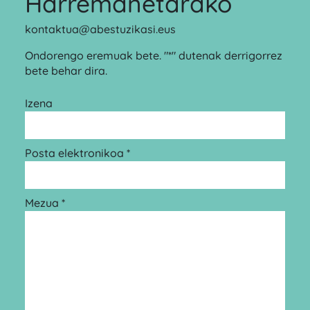
Harremanetarako
kontaktua@abestuzikasi.eus
Ondorengo eremuak bete. "*" dutenak derrigorrez
bete behar dira.
Izena
Posta elektronikoa *
Mezua *