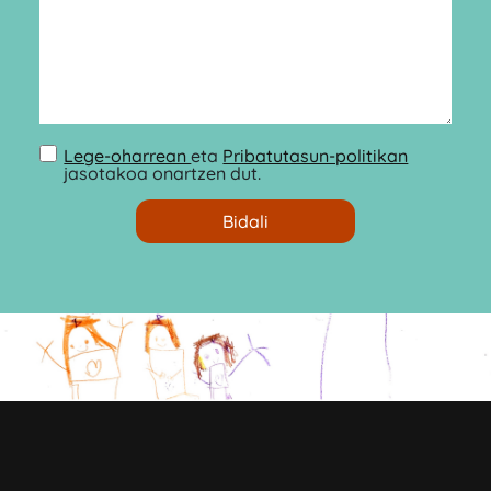
Lege-oharrean
eta
Pribatutasun-politikan
jasotakoa onartzen dut.