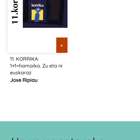
+
11. KORRIKA:
1+1=hamaika. Zu eta ni
euskaraz
Joxe Ripiau