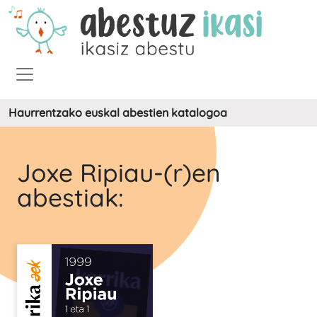
Haurrentzako euskal abestien katalogoa
Joxe Ripiau-(r)en
abestiak: