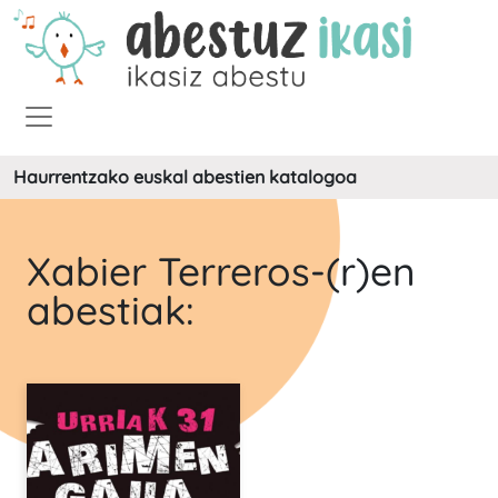
Haurrentzako euskal abestien katalogoa
Xabier Terreros-(r)en
abestiak: