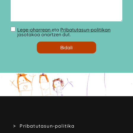
Lege-oharrean
eta
Pribatutasun-politikan
jasotakoa onartzen dut.
Pribatutasun-politika