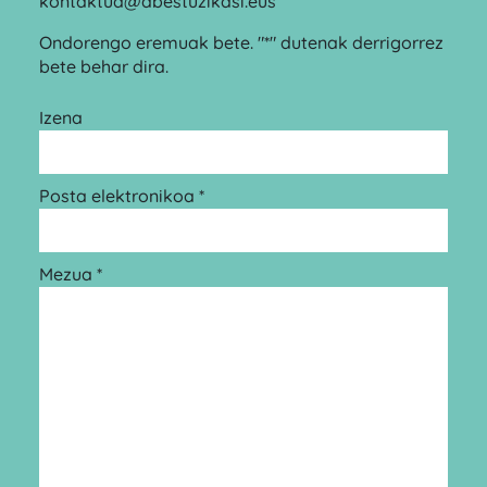
kontaktua@abestuzikasi.eus
Ondorengo eremuak bete. "*" dutenak derrigorrez
bete behar dira.
Izena
Posta elektronikoa *
Mezua *