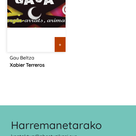
+
Gau Beltza
Xabier Terreros
Harremanetarako