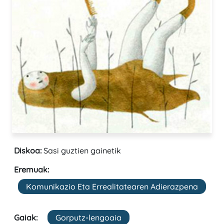
Diskoa:
Sasi guztien gainetik
Eremuak:
Komunikazio Eta Errealitatearen Adierazpena
Gaiak:
Gorputz-lengoaia