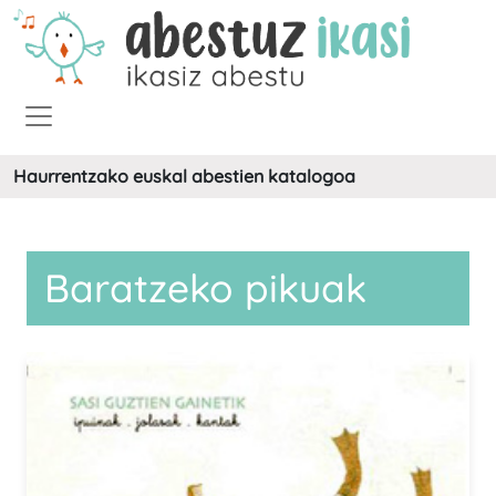
Haurrentzako euskal abestien katalogoa
Baratzeko pikuak