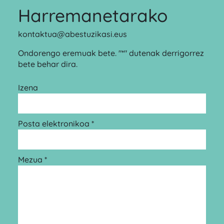
Harremanetarako
kontaktua@abestuzikasi.eus
Ondorengo eremuak bete. "*" dutenak derrigorrez
bete behar dira.
Izena
Posta elektronikoa *
Mezua *