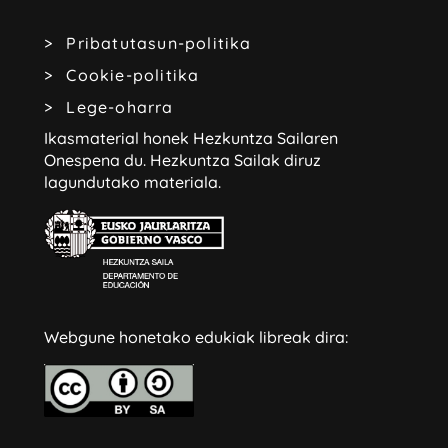
Pribatutasun-politika
Cookie-politika
Lege-oharra
Ikasmaterial honek Hezkuntza Sailaren
Onespena du.
Hezkuntza Sailak diruz
lagundutako materiala.
Webgune honetako edukiak libreak dira: