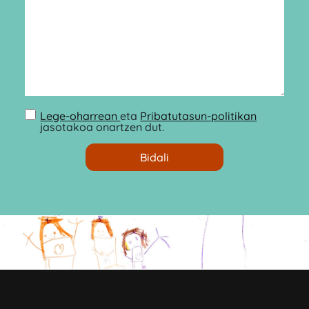
Lege-oharrean
eta
Pribatutasun-politikan
jasotakoa onartzen dut.