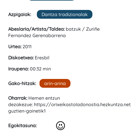
Azpigaiak:
Dantza tradizionalak
Abeslaria/Artista/Taldea:
batzuk / Zuriñe
Fernandez Gerenabarrena
Urtea:
2011
Diskoetxea:
Eresbil
Iraupena:
00:32 min
Gako-hitzak:
arin-arina
Oharrak:
Hemen entzun
dezakezue: https://orixeikastoladonostia.hezkuntza.ne
guztien-gainetik1
Egokitasuna: