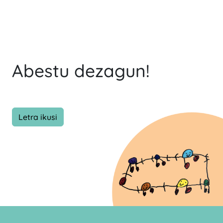
Abestu dezagun!
Letra ikusi