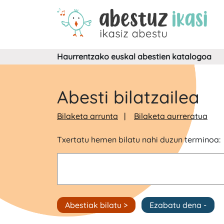
Haurrentzako euskal abestien katalogoa
Abesti bilatzailea
Bilaketa arrunta
Bilaketa aurreratua
Txertatu hemen bilatu nahi duzun terminoa: