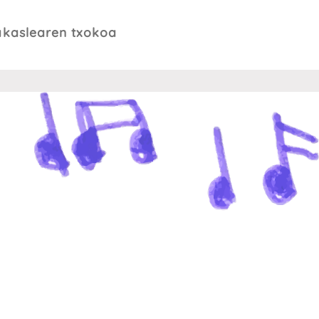
akaslearen txokoa