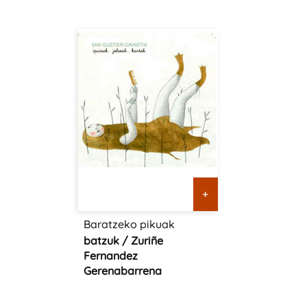
+
Baratzeko pikuak
batzuk / Zuriñe
Fernandez
Gerenabarrena