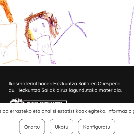
Ikasmaterial honek Hezkuntza Sailaren Onespena
du.
Hezkuntza Sailak diruz lagundutako materiala.
ioa errazteko eta analisi estatistikoak egiteko. Informazio
Onartu
Ukatu
Konfiguratu