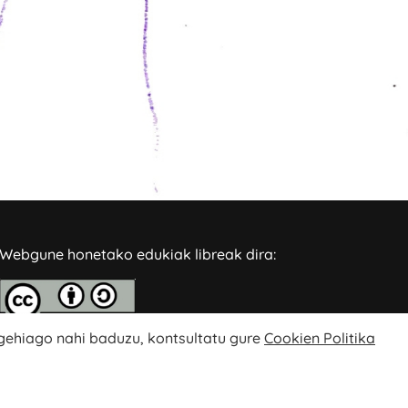
Webgune honetako edukiak libreak dira:
 gehiago nahi baduzu, kontsultatu gure
Cookien Politika