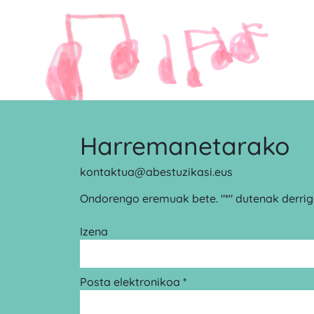
Harremanetarako
kontaktua@abestuzikasi.eus
Ondorengo eremuak bete. "*" dutenak derrigo
Izena
Posta elektronikoa *