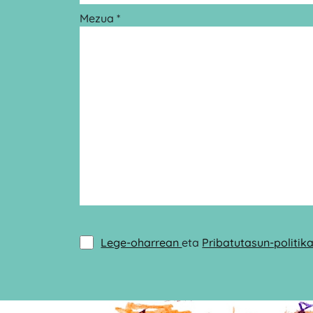
Mezua *
Lege-oharrean
eta
Pribatutasun-politik