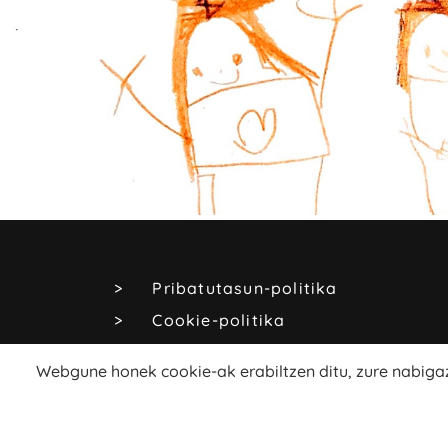
Pribatutasun-politika
Cookie-politika
Lege-oharra
Webgune honek cookie-ak erabiltzen ditu, zure nabigaz