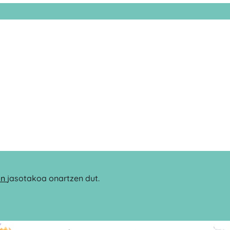
an
jasotakoa onartzen dut.