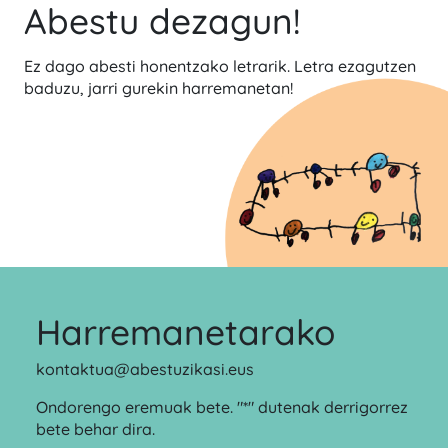
Abestu dezagun!
Ez dago abesti honentzako letrarik. Letra ezagutzen
baduzu, jarri gurekin harremanetan!
Harremanetarako
kontaktua@abestuzikasi.eus
Ondorengo eremuak bete. "*" dutenak derrigorrez
bete behar dira.