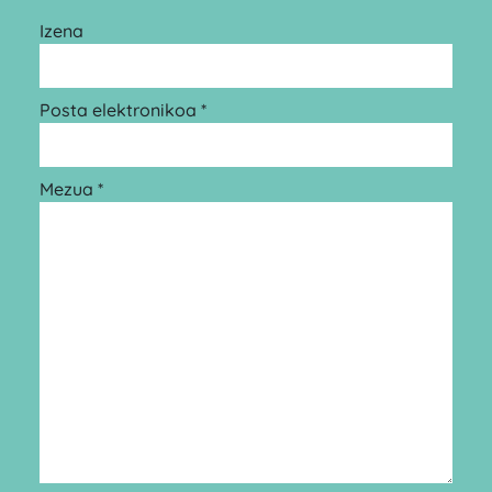
Izena
Posta elektronikoa *
Mezua *