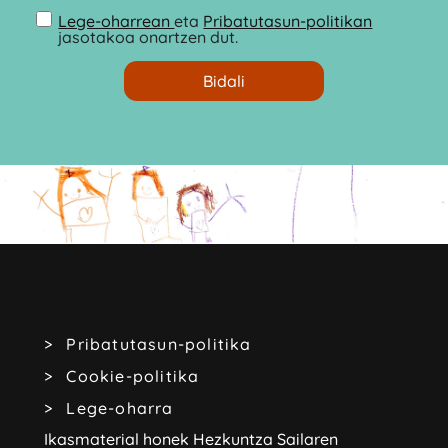
Lege-oharrean
eta
Pribatutasun-politikan
jasotakoa onartzen dut.
Pribatutasun-politika
Cookie-politika
Lege-oharra
Ikasmaterial honek Hezkuntza Sailaren