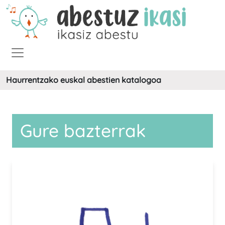
Haurrentzako euskal abestien katalogoa
Gure bazterrak