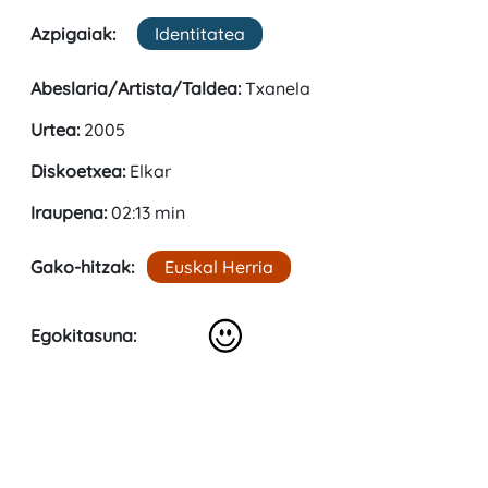
Azpigaiak:
Identitatea
Abeslaria/Artista/Taldea:
Txanela
Urtea:
2005
Diskoetxea:
Elkar
Iraupena:
02:13 min
Gako-hitzak:
Euskal Herria
Egokitasuna: