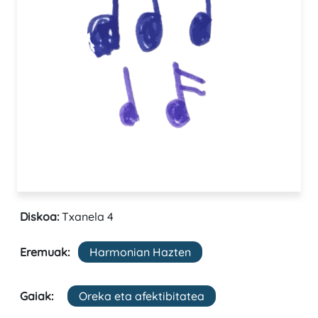
Diskoa:
Txanela 4
Eremuak:
Harmonian Hazten
Gaiak:
Oreka eta afektibitatea