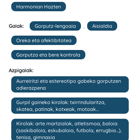
Harmonian Hazten
Gaiak:
Gorputz-lengoaia
Aisialdia
Oreka eta afektibitatea
Gorputza eta bere kontrola
Azpigaiak:
Aurreiritzi eta estereotipo gabeko gorputzen
adierazpena
Gurpil gaineko kirolak: txirrindularitza,
skatea, patinak, kotxeak, motoak...
Kirolak: arte martzialak, atletismoa, baloia
(saskibaloia, eskubaloia, futbola, errugbia…),
tenisa, gimnasia