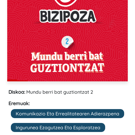
Diskoa:
Mundu berri bat guztiontzat 2
Eremuak:
Komunikazio Eta Errealitatearen Adierazpena
Ingurunea Ezagutzea Eta Esploratzea