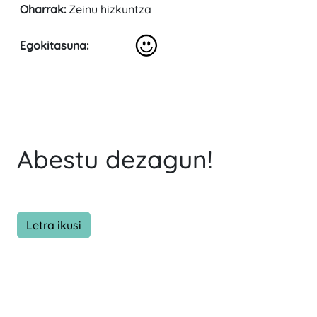
Oharrak:
Zeinu hizkuntza
Egokitasuna:
Abestu dezagun!
Letra ikusi