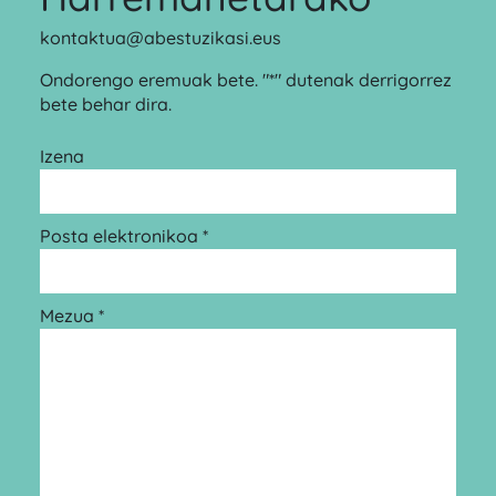
kontaktua@abestuzikasi.eus
Ondorengo eremuak bete. "*" dutenak derrigorrez
bete behar dira.
Izena
Posta elektronikoa *
Mezua *