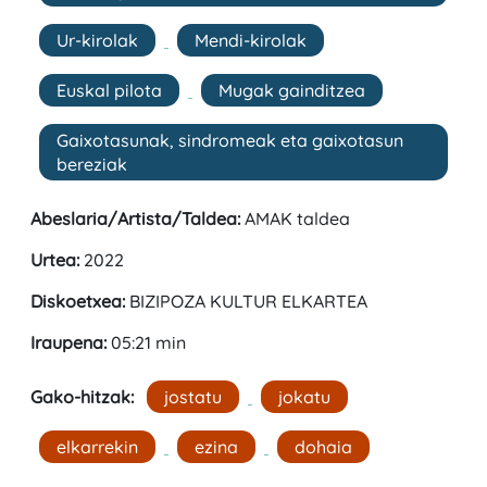
Ur-kirolak
Mendi-kirolak
Euskal pilota
Mugak gainditzea
Gaixotasunak, sindromeak eta gaixotasun
bereziak
Abeslaria/Artista/Taldea:
AMAK taldea
Urtea:
2022
Diskoetxea:
BIZIPOZA KULTUR ELKARTEA
Iraupena:
05:21 min
Gako-hitzak:
jostatu
jokatu
elkarrekin
ezina
dohaia