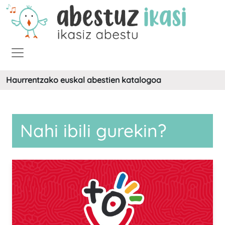
Haurrentzako euskal abestien katalogoa
Nahi ibili gurekin?