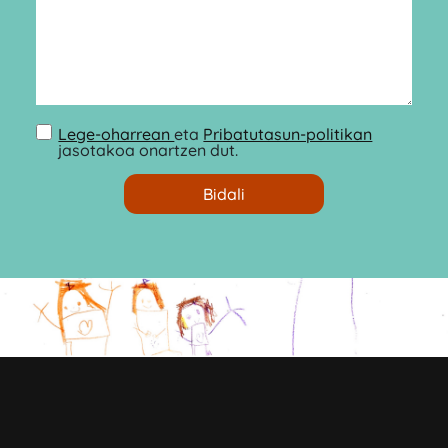
Lege-oharrean
eta
Pribatutasun-politikan
jasotakoa onartzen dut.