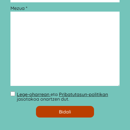
Mezua *
Lege-oharrean
eta
Pribatutasun-politikan
jasotakoa onartzen dut.