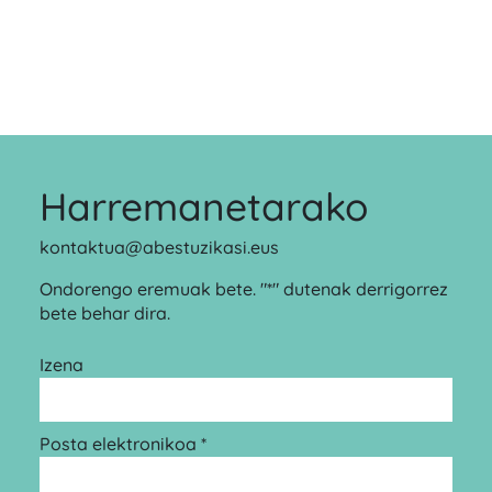
Harremanetarako
kontaktua@abestuzikasi.eus
Ondorengo eremuak bete. "*" dutenak derrigorrez
bete behar dira.
Izena
Posta elektronikoa *