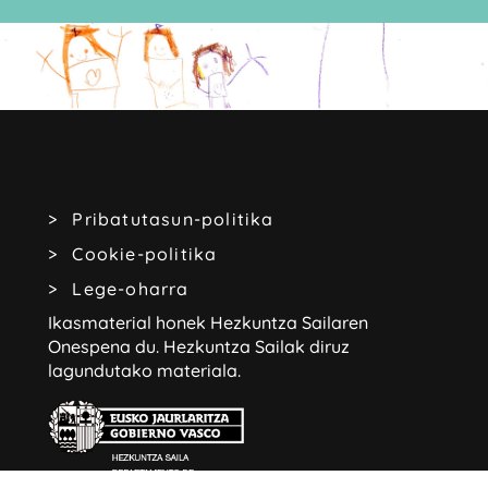
Pribatutasun-politika
Cookie-politika
Lege-oharra
Ikasmaterial honek Hezkuntza Sailaren
Onespena du.
Hezkuntza Sailak diruz
lagundutako materiala.