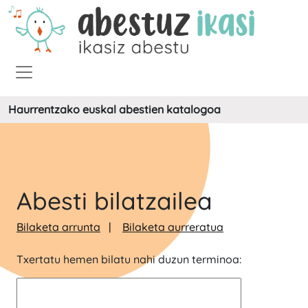
Haurrentzako euskal abestien katalogoa
Abesti bilatzailea
Bilaketa arrunta
Bilaketa aurreratua
Txertatu hemen bilatu nahi duzun terminoa: