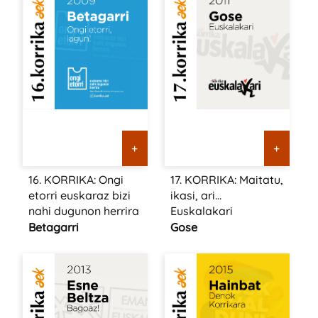
+
+
16. KORRIKA: Ongi
17. KORRIKA: Maitatu,
etorri euskaraz bizi
ikasi, ari…
nahi dugunon herrira
Euskalakari
Betagarri
Gose