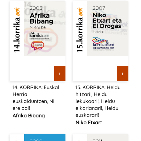
+
+
14. KORRIKA: Euskal
15. KORRIKA: Heldu
Herria
hitzari!, Heldu
euskalduntzen, Ni
lekukoari!, Heldu
ere bai!
elkarlanari!, Heldu
euskarari!
Afrika Bibang
Niko Etxart