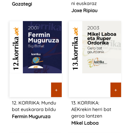
ni euskaraz
Gozategi
Joxe Ripiau
+
+
12. KORRIKA: Mundu
13. KORRIKA:
bat euskarara bildu
AEKrekin herri bat
geroa lantzen
Fermin Muguruza
Mikel Laboa