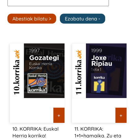
+
+
10. KORRIKA: Euskal
11. KORRIKA:
Herria korrika!
1+1=hamaika. Zu eta