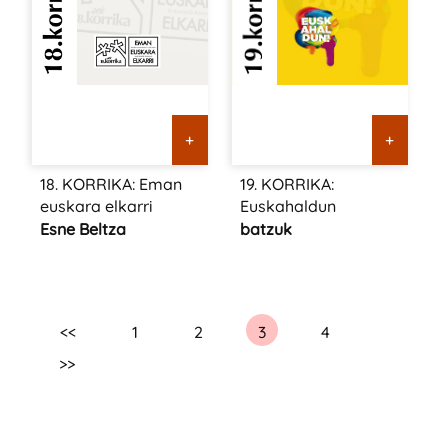
+
+
18. KORRIKA: Eman
19. KORRIKA:
euskara elkarri
Euskahaldun
Esne Beltza
batzuk
<<
1
2
3
4
>>