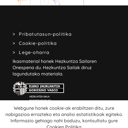
Pribatutasun-politika
Cookie-politika
Lege-oharra
Ikasmaterial honek Hezkuntza Sailaren
Onespena du.
Hezkuntza Sailak diruz
lagundutako materiala.
Webgune honek cookie-ak erabiltzen ditu, zure
nabigazioa errazteko eta analisi estatistikoak egiteko.
Webgune honetako edukiak libreak dira:
Informazio gehiago nahi baduzu, kontsultatu gure
Cookien Politika