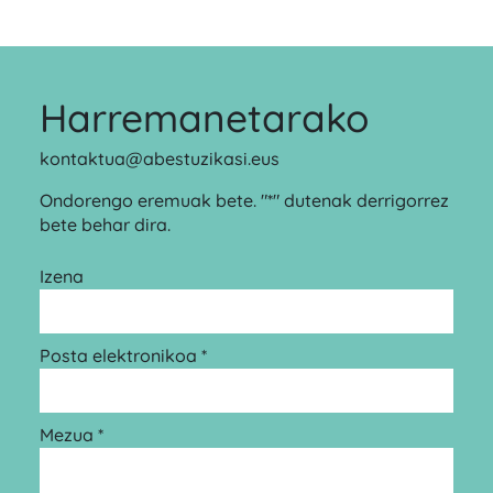
Harremanetarako
kontaktua@abestuzikasi.eus
Ondorengo eremuak bete. "*" dutenak derrigorrez
bete behar dira.
Izena
Posta elektronikoa *
Mezua *