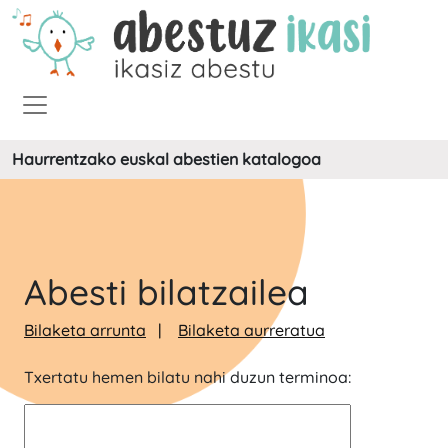
Haurrentzako euskal abestien katalogoa
Abesti bilatzailea
Bilaketa arrunta
Bilaketa aurreratua
Txertatu hemen bilatu nahi duzun terminoa: