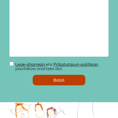
Lege-oharrean
eta
Pribatutasun-politikan
jasotakoa onartzen dut.