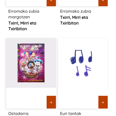
Erromako zubia
Erromako zubia
margotzen
Txirri, Mirri eta
Txirri, Mirri eta
Txiribiton
Txiribiton
+
+
Ostadarra
Euri tantak