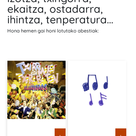
ekaitza, ostadarra,
ihintza, tenperatura...
Hona hemen gai honi lotutako abestiak:
+
+