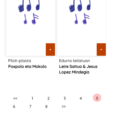
+
+
Plisti-plasta
Edurra teilatuan
Poxpolo eta Mokolo
Leire Saitua & Jesus
Lopez Mindegia
<<
1
2
3
4
5
6
7
8
>>