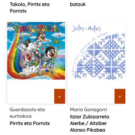
Takolo, Pirritx eta
batzuk
Porrotx
+
+
Guardasola eta
Maria Gonagorri
euritakoa
Itziar Zubizarreta
Pirritx eta Porrotx
Aierbe / Aitziber
Alonso Pikabea