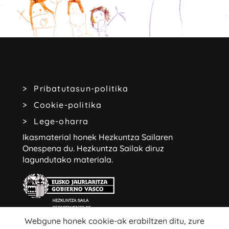
Pribatutasun-politika
Cookie-politika
Lege-oharra
Ikasmaterial honek Hezkuntza Sailaren
Onespena du.
Hezkuntza Sailak diruz
lagundutako materiala.
Webgune honek cookie-ak erabiltzen ditu, zure