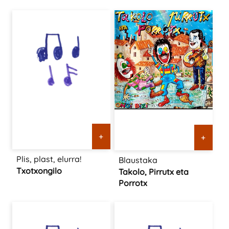
+
+
Plis, plast, elurra!
Blaustaka
Txotxongilo
Takolo, Pirrutx eta
Porrotx