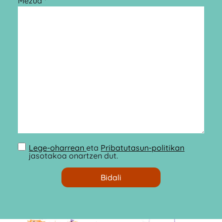
Mezua *
Lege-oharrean
eta
Pribatutasun-politikan
jasotakoa onartzen dut.