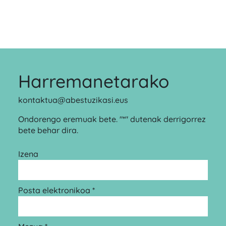
Harremanetarako
kontaktua@abestuzikasi.eus
Ondorengo eremuak bete. "*" dutenak derrigorrez
bete behar dira.
Izena
Posta elektronikoa *