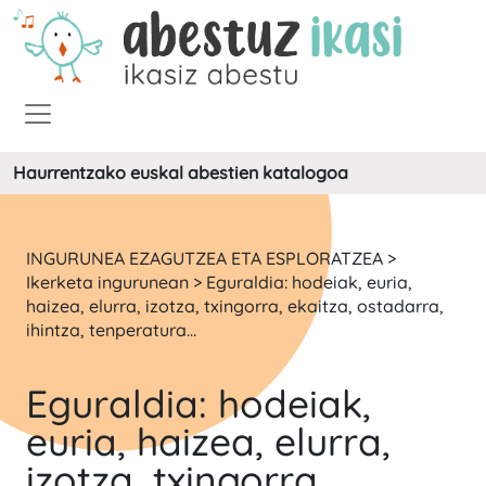
Haurrentzako euskal abestien katalogoa
INGURUNEA EZAGUTZEA ETA ESPLORATZEA >
Ikerketa ingurunean > Eguraldia: hodeiak, euria,
haizea, elurra, izotza, txingorra, ekaitza, ostadarra,
ihintza, tenperatura...
Eguraldia: hodeiak,
euria, haizea, elurra,
izotza, txingorra,