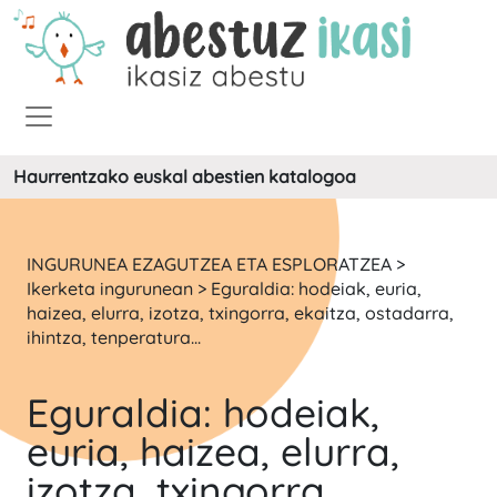
Haurrentzako euskal abestien katalogoa
INGURUNEA EZAGUTZEA ETA ESPLORATZEA >
Ikerketa ingurunean > Eguraldia: hodeiak, euria,
haizea, elurra, izotza, txingorra, ekaitza, ostadarra,
ihintza, tenperatura...
Eguraldia: hodeiak,
euria, haizea, elurra,
izotza, txingorra,