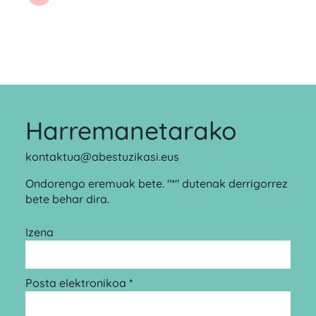
Harremanetarako
kontaktua@abestuzikasi.eus
Ondorengo eremuak bete. "*" dutenak derrigorrez
bete behar dira.
Izena
Posta elektronikoa *