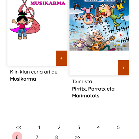
+
+
Klin klan euria ari du
Musikarma
Tximista
Pirritx, Porrotx eta
Marimotots
<<
1
2
3
4
5
6
7
8
>>