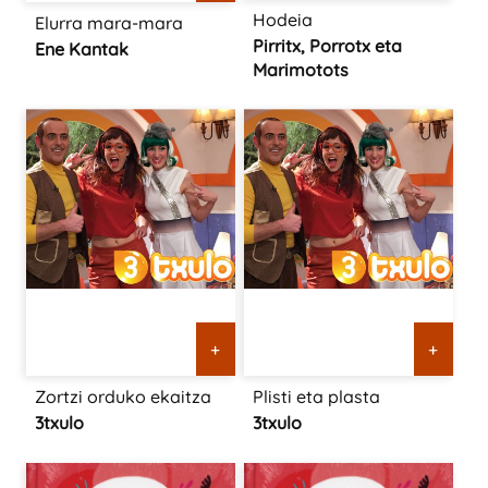
Hodeia
Elurra mara-mara
Pirritx, Porrotx eta
Ene Kantak
Marimotots
+
+
Zortzi orduko ekaitza
Plisti eta plasta
3txulo
3txulo