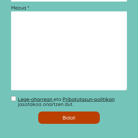
Mezua *
Lege-oharrean
eta
Pribatutasun-politikan
jasotakoa onartzen dut.