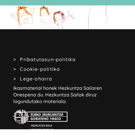
Pribatutasun-politika
Cookie-politika
Lege-oharra
Ikasmaterial honek Hezkuntza Sailaren
Onespena du.
Hezkuntza Sailak diruz
lagundutako materiala.