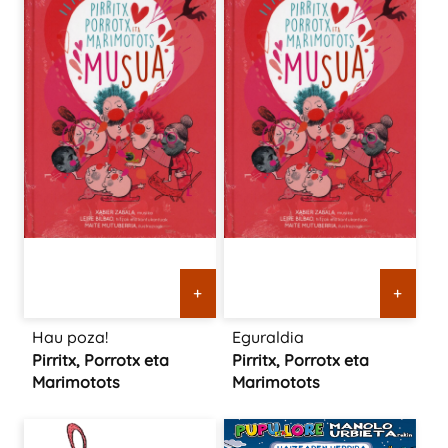
+
+
Hau poza!
Eguraldia
Pirritx, Porrotx eta
Pirritx, Porrotx eta
Marimotots
Marimotots