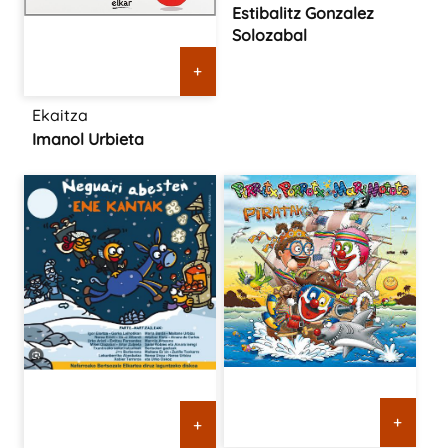
Estibalitz Gonzalez
Solozabal
+
Ekaitza
Imanol Urbieta
+
+