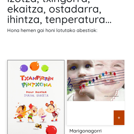
ekaitza, ostadarra,
ihintza, tenperatura...
Hona hemen gai honi lotutako abestiak:
+
Marigonagorri