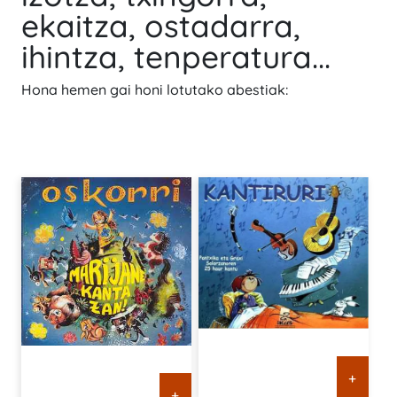
ekaitza, ostadarra,
ihintza, tenperatura...
Hona hemen gai honi lotutako abestiak:
+
+