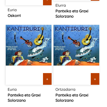
Elurra
Euria
Pantxika eta Graxi
Oskorri
Solorzano
+
+
Euria
Ortzadarra
Pantxika eta Graxi
Pantxika eta Graxi
Solorzano
Solorzano