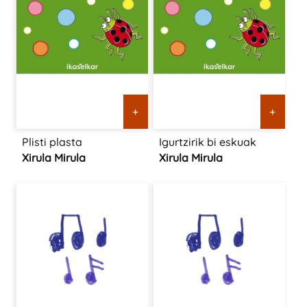
+
+
Plisti plasta
Igurtzirik bi eskuak
Xirula Mirula
Xirula Mirula