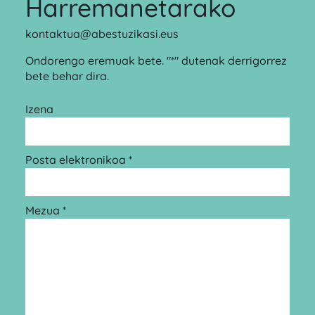
Harremanetarako
kontaktua@abestuzikasi.eus
Ondorengo eremuak bete. "*" dutenak derrigorrez
bete behar dira.
Izena
Posta elektronikoa *
Mezua *