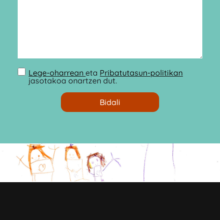
Lege-oharrean
eta
Pribatutasun-politikan
jasotakoa onartzen dut.