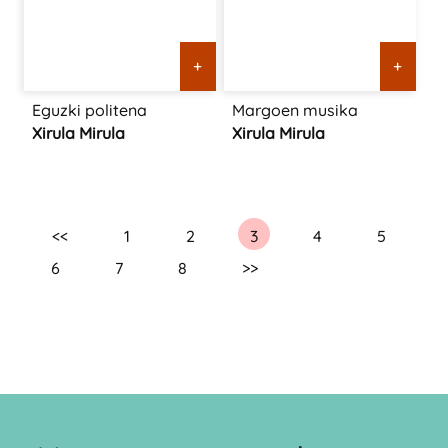
+
+
Eguzki politena
Margoen musika
Xirula Mirula
Xirula Mirula
<<
1
2
3
4
5
6
7
8
>>