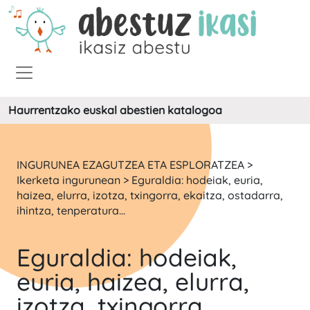
Haurrentzako euskal abestien katalogoa
INGURUNEA EZAGUTZEA ETA ESPLORATZEA >
Ikerketa ingurunean > Eguraldia: hodeiak, euria,
haizea, elurra, izotza, txingorra, ekaitza, ostadarra,
ihintza, tenperatura...
Eguraldia: hodeiak,
euria, haizea, elurra,
izotza, txingorra,