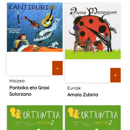
+
+
Haizea
Pantxika eta Graxi
Euriak
Solorzano
Amaia Zubiria