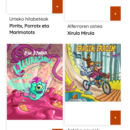
+
+
Urteko hilabeteak
Pirritx, Porrotx eta
Alferraren astea
Marimotots
Xirula Mirula
+