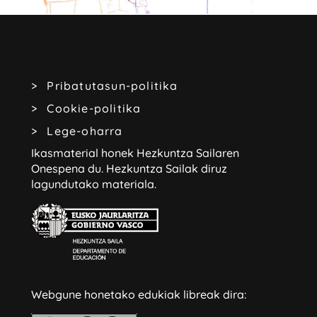
Pribatutasun-politika
Cookie-politika
Lege-oharra
Ikasmaterial honek Hezkuntza Sailaren
Onespena du.
Hezkuntza Sailak diruz
lagundutako materiala.
Webgune honetako edukiak libreak dira: