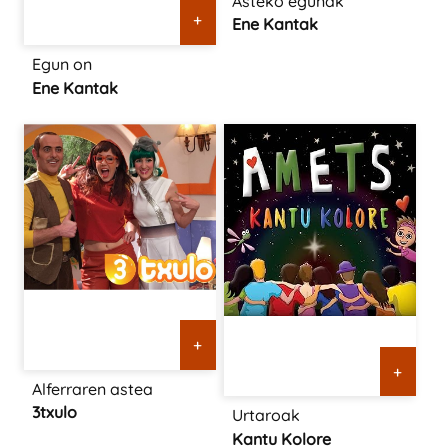
Asteko egunak
+
Ene Kantak
Egun on
Ene Kantak
+
+
Alferraren astea
3txulo
Urtaroak
Kantu Kolore