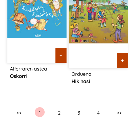
+
+
Alferraren astea
Orduena
Oskorri
Hik hasi
<<
1
2
3
4
>>