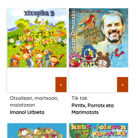
+
+
Otsailean, martxoan,
Tik tak
maiatzean
Pirritx, Porrotx eta
Imanol Urbieta
Marimotots