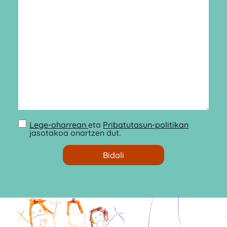
Lege-oharrean
eta
Pribatutasun-politikan
jasotakoa onartzen dut.