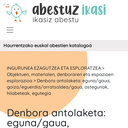
Haurrentzako euskal abestien katalogoa
INGURUNEA EZAGUTZEA ETA ESPLORATZEA >
Objektuen, materialen, denboraren eta espazioen
esplorazioa > Denbora antolaketa: eguna/gaua,
goiza/eguerdia/arratsaldea/gaua, astegunak,
hilabeteak, egutegia
Denbora antolaketa:
eguna/gaua,