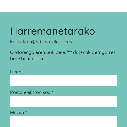
Harremanetarako
kontaktua@abestuzikasi.eus
Ondorengo eremuak bete. "*" dutenak derrigorrez
bete behar dira.
Izena
Posta elektronikoa *
Mezua *