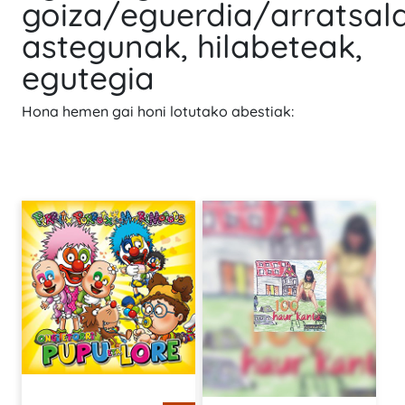
goiza/eguerdia/arratsal
astegunak, hilabeteak,
egutegia
Hona hemen gai honi lotutako abestiak: