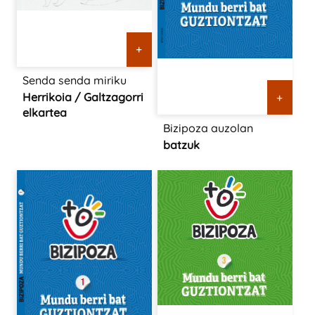
+
Senda senda miriku
Herrikoia / Galtzagorri
+
elkartea
Bizipoza auzolan
batzuk