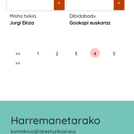
+
+
Misha txikia
Dibidabadu
Jurgi Ekiza
Gookapi euskaraz
<<
1
2
3
4
5
>>
Harremanetarako
kontaktua@abestuzikasi.eus