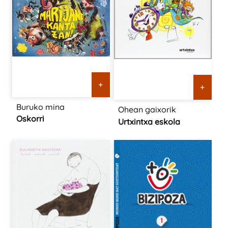
+
+
Buruko mina
Ohean gaixorik
Oskorri
Urtxintxa eskola