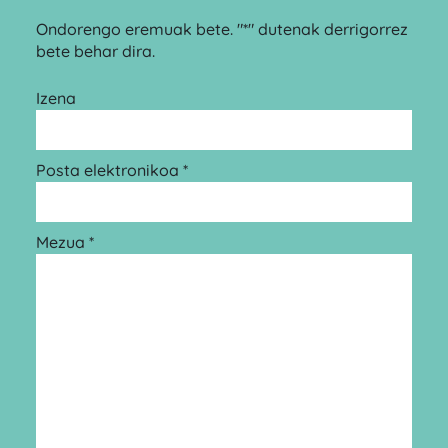
Ondorengo eremuak bete. "*" dutenak derrigorrez
bete behar dira.
Izena
Posta elektronikoa *
Mezua *