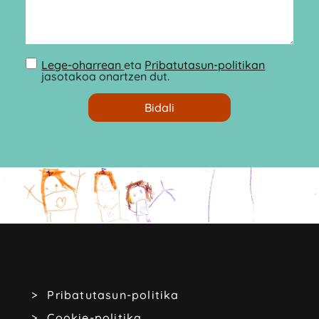
Lege-oharrean
eta
Pribatutasun-politikan
jasotakoa onartzen dut.
Pribatutasun-politika
Cookie-politika