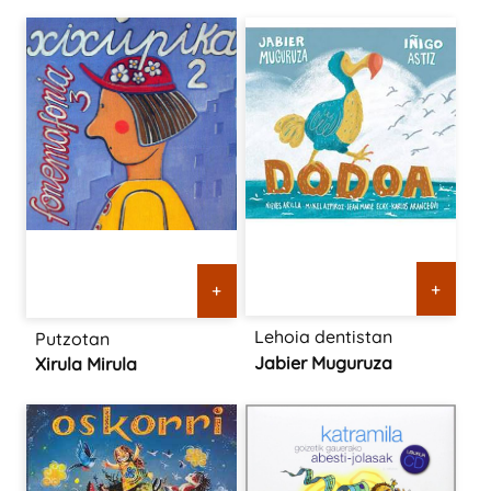
+
+
Lehoia dentistan
Putzotan
Jabier Muguruza
Xirula Mirula