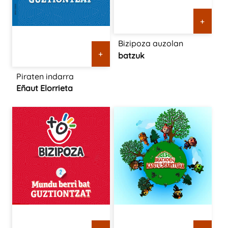
+
Bizipoza auzolan
+
batzuk
Piraten indarra
Eñaut Elorrieta