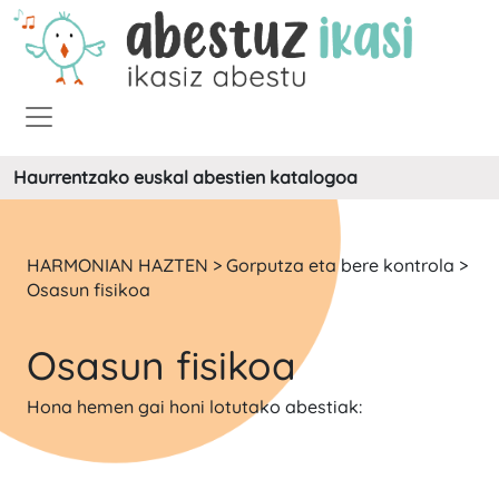
Haurrentzako euskal abestien katalogoa
HARMONIAN HAZTEN > Gorputza eta bere kontrola >
Osasun fisikoa
Osasun fisikoa
Hona hemen gai honi lotutako abestiak: